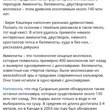
периодов. Аммониты, белемниты, двустворчатые
моллюски – этим древним ископаемым около 140 млн
лет.
- Берег Кашпира наполнен разными древностями.
Ползать по склонам с тяжёлым рюкзаком в такое пекло,
тот ещё квест. В итоге удалось привезти немало
интересных аммонитов, двустворок, немного
кристаллов гипса и белемниты, куда ж без них, -
рассказала девушка
Аммониты – это головоногие хищные моллюски,
которые появились примерно 400 миллионов лет назад
и вымерли одновременно с динозаврами. Белемниты,
известные как «Чертов палец», были моллюсками из
мезозойской эры и предками современных кальмаров.
Они тоже исчезли в одно время с динозаврами.
Напомним
, что под Сызранью ранее обнаружили также
останки ихтиозавра, которые существовали около 130
млн лет назад. Эти ящеры жили только в воде и не
выбирались на сушу. В среднем их длина достигала 3-4
метров, но в Канаде в 2003-ом году был обнаружен