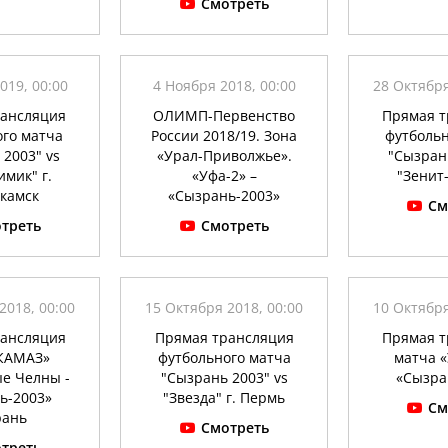
Смотреть
019, 00:00
4 Ноября 2018, 00:00
28 Октября
рансляция
ОЛИМП-Первенство
Прямая т
ого матча
России 2018/19. Зона
футбольн
 2003" vs
«Урал-Приволжье».
"Сызрань
имик" г.
«Уфа-2» –
"Зенит
камск
«Сызрань-2003»
См
треть
Смотреть
2018, 00:00
15 Октября 2018, 00:00
10 Октября
рансляция
Прямая трансляция
Прямая т
«КАМАЗ»
футбольного матча
матча «
е Челны -
"Сызрань 2003" vs
«Сызра
ь-2003»
"Звезда" г. Пермь
См
рань
Смотреть
треть