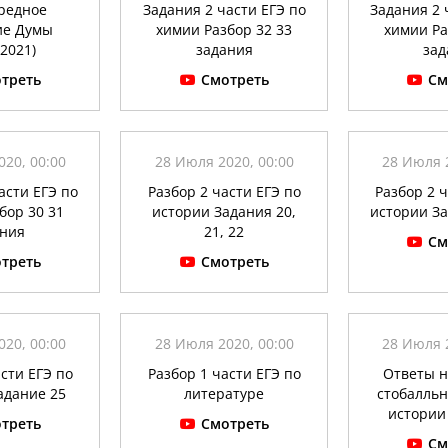
редное
Задания 2 части ЕГЭ по
Задания 2 
ие Думы
химии Разбор 32 33
химии Ра
.2021)
задания
зад
треть
Смотреть
См
20, 00:00
28 Июля 2020, 00:00
28 Июля 
асти ЕГЭ по
Разбор 2 части ЕГЭ по
Разбор 2 
бор 30 31
истории Задания 20,
истории За
ания
21, 22
См
треть
Смотреть
20, 00:00
28 Июля 2020, 00:00
28 Июля 
сти ЕГЭ по
Разбор 1 части ЕГЭ по
Ответы н
адание 25
литературе
стобалльн
истории 
треть
Смотреть
См