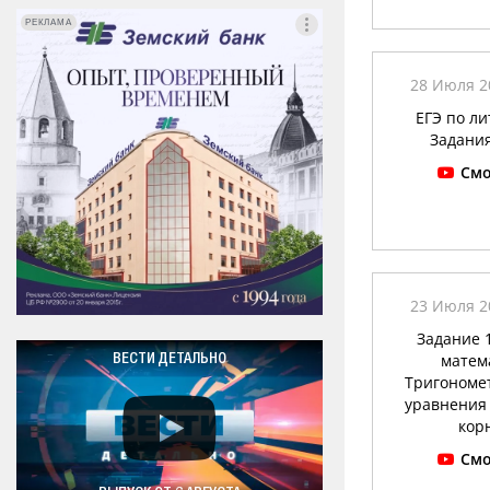
РЕКЛАМА
РЕКЛАМА
28 Июля 20
ЕГЭ по л
Задания
Смо
23 Июля 20
Задание 
матем
ВЕСТИ ДЕТАЛЬНО
Тригономе
уравнения
кор
Смо