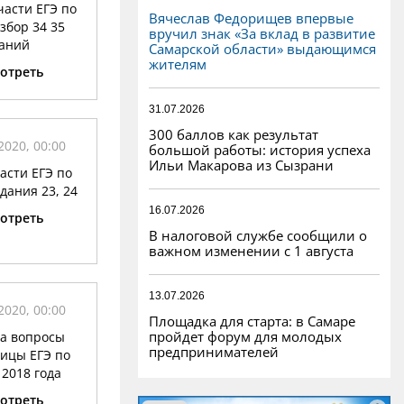
части ЕГЭ по
Вячеслав Федорищев впервые
збор 34 35
вручил знак «За вклад в развитие
аний
Самарской области» выдающимся
жителям
отреть
31.07.2026
300 баллов как результат
2020, 00:00
большой работы: история успеха
Ильи Макарова из Сызрани
части ЕГЭ по
дания 23, 24
16.07.2026
отреть
В налоговой службе сообщили о
важном изменении с 1 августа
13.07.2026
2020, 00:00
Площадка для старта: в Самаре
пройдет форум для молодых
а вопросы
предпринимателей
ицы ЕГЭ по
2018 года
отреть