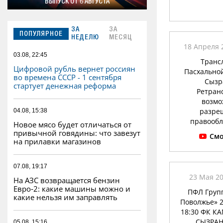
ВЫПУСК ОТ 6 АВГУСТА
ЗА
ЗА
ПОПУЛЯРНОЕ
НЕДЕЛЮ
МЕСЯЦ
18 Апреля 2
03.08, 22:45
Транс
Цифровой рубль вернет россиян
Пасхально
во времена СССР - 1 сентября
Сызр
стартует денежная реформа
Ретран
возмо
разре
04.08, 15:38
правообл
Новое мясо будет отличаться от
привычной говядины: что завезут
Смо
на прилавки магазинов
07.08, 19:17
23 Мая 20
На АЗС возвращается бензин
Евро‑2: какие машины можно и
ПФЛ Груп
какие нельзя им заправлять
Поволжье» 
18:30 ФК КАМ
СЫЗРАН
05.08, 15:16