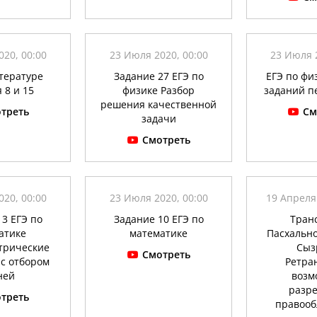
20, 00:00
23 Июля 2020, 00:00
23 Июля 
итературе
Задание 27 ЕГЭ по
ЕГЭ по фи
 8 и 15
физике Разбор
заданий п
решения качественной
треть
См
задачи
Смотреть
20, 00:00
23 Июля 2020, 00:00
19 Апреля
13 ЕГЭ по
Задание 10 ЕГЭ по
Тран
атике
математике
Пасхально
трические
Сыз
Смотреть
 с отбором
Ретра
ней
возм
разр
треть
правооб