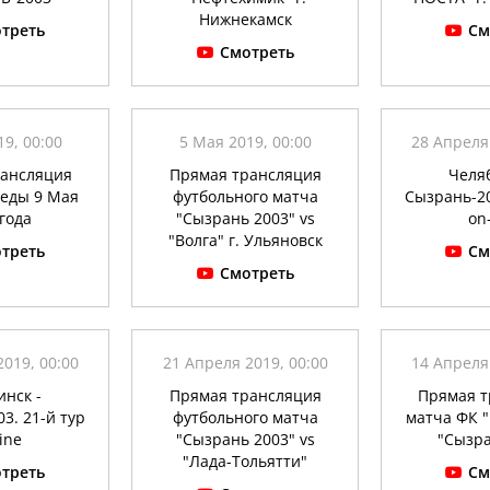
Нижнекамск
треть
См
Смотреть
9, 00:00
5 Мая 2019, 00:00
28 Апреля
рансляция
Прямая трансляция
Челяб
беды 9 Мая
футбольного матча
Сызрань-20
года
"Сызрань 2003" vs
on
"Волга" г. Ульяновск
треть
См
Смотреть
019, 00:00
21 Апреля 2019, 00:00
14 Апреля
инск -
Прямая трансляция
Прямая т
3. 21-й тур
футбольного матча
матча ФК "
ine
"Сызрань 2003" vs
"Сызра
"Лада-Тольятти"
треть
См