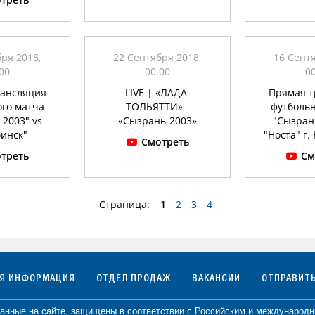
бря 2018,
22 Сентября 2018,
16 Сентя
00
00:00
0
рансляция
LIVE | «ЛАДА-
Прямая т
ого матча
ТОЛЬЯТТИ» -
футбольн
 2003" vs
«Сызрань-2003»
"Сызрань
бинск"
"Носта" г
Смотреть
треть
См
Страница:
1
2
3
4
АЯ ИНФОРМАЦИЯ
ОТДЕЛ ПРОДАЖ
ВАКАНСИИ
ОТПРАВИТ
ванные на сайте, защищены в соответствии с Российским и международ