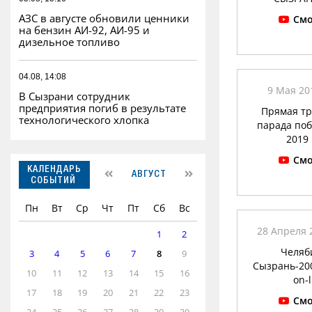
АЗС в августе обновили ценники
Смо
на бензин АИ-92, АИ-95 и
дизельное топливо
04.08, 14:08
9 Мая 201
В Сызрани сотрудник
предприятия погиб в результате
Прямая т
технологического хлопка
парада по
2019 
Смо
КАЛЕНДАРЬ
АВГУСТ
СОБЫТИЙ
Пн
Вт
Ср
Чт
Пт
Сб
Вс
28 Апреля 2
1
2
Челяб
3
4
5
6
7
8
9
Сызрань-200
10
11
12
13
14
15
16
on-l
17
18
19
20
21
22
23
Смо