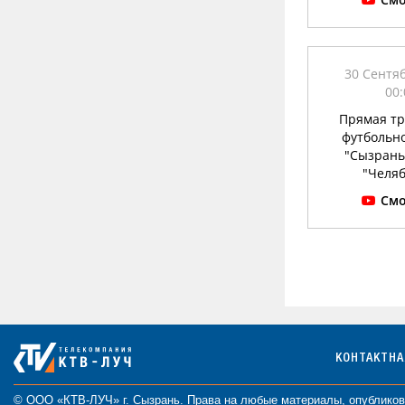
30 Сентя
00:
Прямая т
футбольн
"Сызрань
"Челя
Смо
КОНТАКТН
© ООО «КТВ-ЛУЧ» г. Сызрань. Права на любые
материалы
, опублико