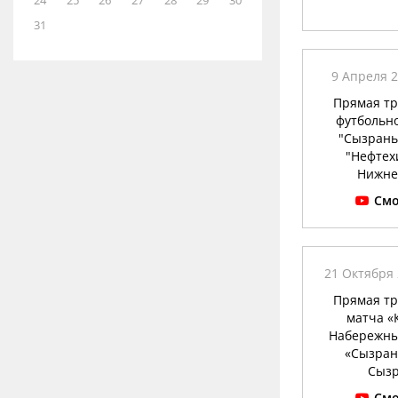
24
25
26
27
28
29
30
31
9 Апреля 2
Прямая т
футбольн
"Сызрань
"Нефтех
Нижне
Смо
21 Октября 
Прямая т
матча 
Набережны
«Сызран
Сыз
Смо