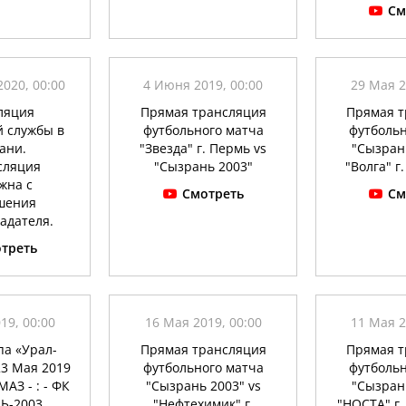
См
020, 00:00
4 Июня 2019, 00:00
29 Мая 2
ляция
Прямая трансляция
Прямая т
й службы в
футбольного матча
футбольн
ани.
"Звезда" г. Пермь vs
"Сызрань
сляция
"Сызрань 2003"
"Волга" г
жна с
Смотреть
См
шения
адателя.
треть
19, 00:00
16 Мая 2019, 00:00
11 Мая 2
па «Урал-
Прямая трансляция
Прямая т
23 Мая 2019
футбольного матча
футбольн
АЗ - : - ФК
"Сызрань 2003" vs
"Сызрань
Ь-2003
"Нефтехимик" г.
"НОСТА" г.