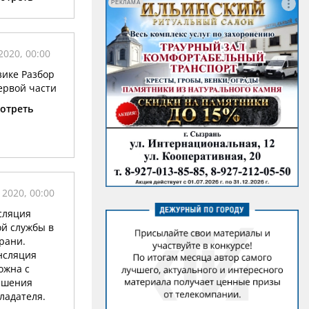
РЕКЛАМА
2020, 00:00
зике Разбор
ервой части
отреть
 2020, 00:00
сляция
й службы в
рани.
нсляция
ожна с
ешения
ладателя.