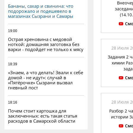
Внеоче
Бананы, сахар и свинина: что
заседан
подорожало и подешевело в
(14.10
магазинах Сызрани и Самары
Смо
19:00
Острая хреновина с медовой
ноткой: домашняя заготовка без
28 Июля 20
варки - подойдет не только к мясу
Задания 2 ч
химии Раз
18:39
зад
«Знаем, а что делать! Звали к себе
домой - не идут»: случай в
Смо
«Пятёрочке» Сызрани вызвал
гневный пост
28 Июля 20
18:16
Почем стоит картошка для
Разбор 2 ча
заключенных: есть такая статья
истории З
расходов в Самарской области
Смо