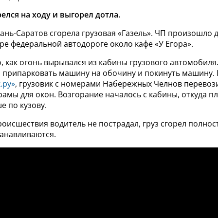
елся на ходу и выгорел дотла.
ань-Саратов сгорела грузовая «Газель». ЧП произошло 
ре федеральной автодороге около кафе «У Егора».
, как огонь вырывался из кабины грузового автомобиля.
л припарковать машину на обочину и покинуть машину.
.ру»
, грузовик с номерами Набережных Челнов перевоз
амы для окон. Возгорание началось с кабины, откуда п
е по кузову.
роисшествия водитель не пострадал, груз сгорел полно
танавливаются.