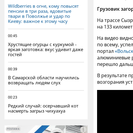
Wildberries в огне, кому повысят
Грузовик загор
пенсии в три раза, ядовитые
твари в Поволжье и удар по
На трассе Сызр
Киеву: важное к этому часу
на 133 километ
00:45
На видео видно
Хрустящие огурцы с куркумой -
по всему, успе
яркая заготовка: вкус удивит даже
портал
«Вольск
гостей
алюминиевые р
перешло дальш
00:39
В результате п
В Самарской области научились
возгорания ус
возвращать людям слух
00:23
Редкий случай: осерчавший кот
насмерть загрыз чихуахуа
РЕКЛАМА
РЕКЛАМА