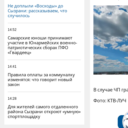
Не доплыли «Восходы» до
Сызрани: рассказываем, что
случилось
14:52
Самарские юноши принимают
участие в Юнармейских военно-
патриотических сборах ПФО
«Гвардеец»
14:41
Правила оплаты за коммуналку
изменятся: что говорит новый
закон
В случае ЧП гр
14:28
Фото: КТВ-ЛУЧ
Для жителей самого отдаленного
района Сызрани откроют «умную»
спортплощадку