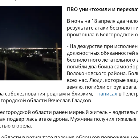
ПВО уничтожили и перехва
В ночь на 18 апреля два чел
результате атаки беспилотни
произошла в Белгородской о
- На дежурстве при исполне
должностных обязанностей в
беспилотного летательного 
погибли два бойца самообо
Волоконовского района. Бол
всех нас. Люди, которые за
землю, погибли от рук враг
ва соболезнования родным и близким, -
написал
в Телег
городской области Вячеслав Гладков.
Белгородской области ранен мирный житель – водитель 
ая подверглась атаке дрона. Мужчина получил тяжелые 
тью сгорела.
 области в результате падения обломков повреждены ок