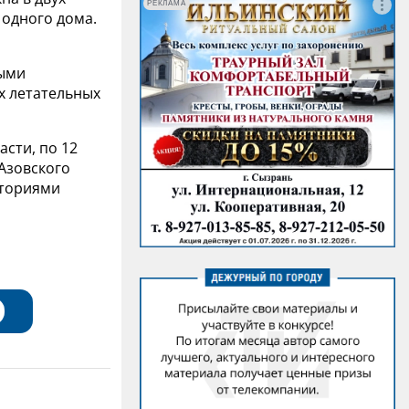
РЕКЛАМА
 одного дома.
ными
х летательных
сти, по 12
Азовского
иториями