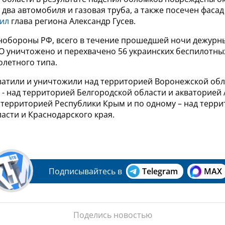
 два автомобиля и газовая труба, а также посечен фасад
ил
глава региона Александр Гусев.
обороны РФ, всего в течение прошедшей ночи дежур
О уничтожено и перехвачено 56 украинских беспилотны
олетного типа.
ватили и уничтожили над территорией Воронежской обла
- над территорией Белгородской области и акваторией 
д территорией Республики Крым и по одному – над терр
асти и Краснодарского края.
Подписывайтесь в
Telegram
MAX
Поделись новостью