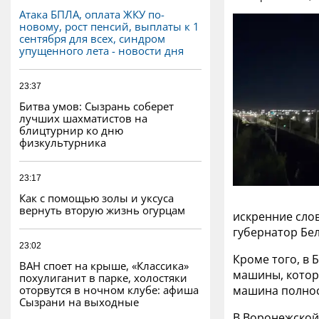
Атака БПЛА, оплата ЖКУ по-
новому, рост пенсий, выплаты к 1
сентября для всех, синдром
упущенного лета - новости дня
23:37
Битва умов: Сызрань соберет
лучших шахматистов на
блицтурнир ко дню
физкультурника
23:17
Как с помощью золы и уксуса
вернуть вторую жизнь огурцам
искренние сло
губернатор Бел
23:02
Кроме того, в 
ВАН споет на крыше, «Классика»
машины, котор
похулиганит в парке, холостяки
оторвутся в ночном клубе: афиша
машина полнос
Сызрани на выходные
В Воронежской