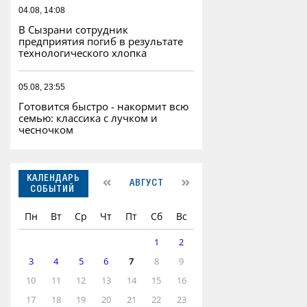
04.08, 14:08
В Сызрани сотрудник
предприятия погиб в результате
технологического хлопка
05.08, 23:55
Готовится быстро - накормит всю
семью: классика с лучком и
чесночком
КАЛЕНДАРЬ
АВГУСТ
СОБЫТИЙ
Пн
Вт
Ср
Чт
Пт
Сб
Вс
1
2
3
4
5
6
7
8
9
10
11
12
13
14
15
16
17
18
19
20
21
22
23