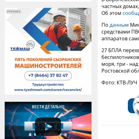
частных домах,
Об этом
сообщ
РЕКЛАМА
РЕКЛАМА
По
данным
Мин
средствами ПВ
аппаратов сам
27 БПЛА перех
беспилотников 
моря, три - на
Ростовской обл
Фото: КТВ-ЛУЧ
ВЕСТИ ДЕТАЛЬНО