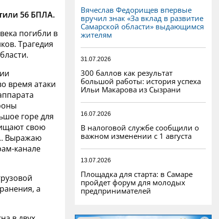
Вячеслав Федорищев впервые
тили 56 БПЛА.
вручил знак «За вклад в развитие
Самарской области» выдающимся
овека погибли в
жителям
ков. Трагедия
бласти.
31.07.2026
300 баллов как результат
нии
большой работы: история успеха
о время атаки
Ильи Макарова из Сызрани
аппарата
роны
16.07.2026
ьшое горе для
щищают свою
В налоговой службе сообщили о
важном изменении с 1 августа
а… Выражаю
рам-канале
13.07.2026
Площадка для старта: в Самаре
грузовой
пройдет форум для молодых
ранения, а
предпринимателей
на в двух