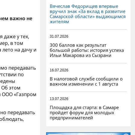
Вячеслав Федорищев впервые
вручил знак «За вклад в развитие
Самарской области» выдающимся
 чем важно не
жителям
я даже у тех,
31.07.2026
мер, в том
300 баллов как результат
а лето на дачу и
большой работы: история успеха
Ильи Макарова из Сызрани
имо передавать
16.07.2026
утствии по
В налоговой службе сообщили о
ведены
важном изменении с 1 августа
 Об этом
 ООО «Газпром
13.07.2026
Площадка для старта: в Самаре
чно передавать
пройдет форум для молодых
предпринимателей
соблюдать,