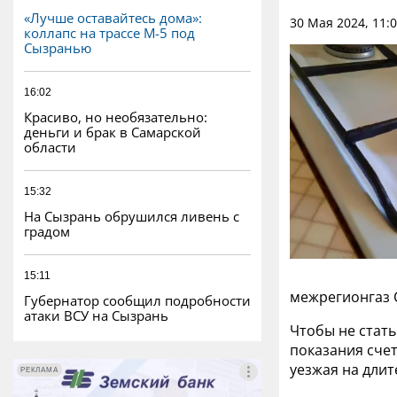
«Лучше оставайтесь дома»:
30 Мая 2024, 11:
коллапс на трассе М-5 под
Сызранью
16:02
Красиво, но необязательно:
деньги и брак в Самарской
области
15:32
На Сызрань обрушился ливень с
градом
15:11
межрегионгаз 
Губернатор сообщил подробности
атаки ВСУ на Сызрань
Чтобы не стать
показания счет
уезжая на дли
РЕКЛАМА
РЕКЛАМА