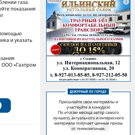
блении газа.
РЕКЛАМА
уйте показания
ют
с помощью
ика и указать
азания
ы ООО «Газпром