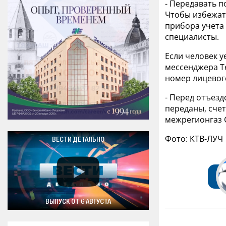
- Передавать п
Чтобы избежат
прибора учета
специалисты.
Если человек у
мессенджера Te
номер лицевого
- Перед отъезд
переданы, счет
межрегионгаз 
Фото: КТВ-ЛУЧ
ВЕСТИ ДЕТАЛЬНО
ВЫПУСК ОТ 6 АВГУСТА