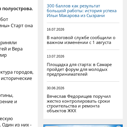
300 баллов как результат
 полуострова.
большой работы: история успеха
Ильи Макарова из Сызрани
абот
ины» Старт она
16.07.2026
В налоговой службе сообщили о
важном изменении с 1 августа
приняли
гей и Вера
мир
13.07.2026
Площадка для старта: в Самаре
пройдет форум для молодых
ктура городов,
предпринимателей
и исторические
30.06.2026
ртины,
Вячеслав Федорищев поручил
жестко контролировать сроки
оение и
строительства и ремонта
объектов ЖКХ
ческую
 Один из них -