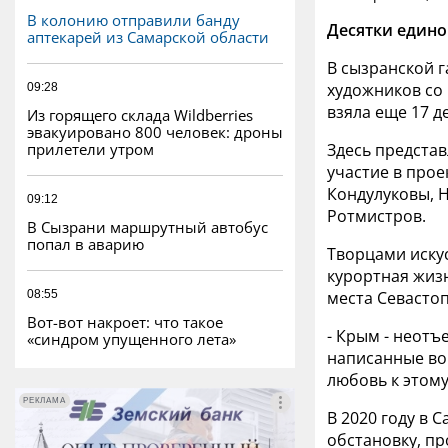
В колонию отправили банду
Десятки едино
аптекарей из Самарской области
В сызранской 
художников со 
09:28
взяла еще 17 д
Из горящего склада Wildberries
эвакуировано 800 человек: дроны
прилетели утром
Здесь представ
участие в прое
Кондулуковы, 
09:12
Ротмистров.
В Сызрани маршрутный автобус
попал в аварию
Творцами иску
курортная жизн
08:55
места Севастоп
Вот-вот накроет: что такое
- Крым - неотъ
«синдром упущенного лета»
написанные во
любовь к этому
РЕКЛАМА
РЕКЛАМА
В 2020 году в
обстановку, пр