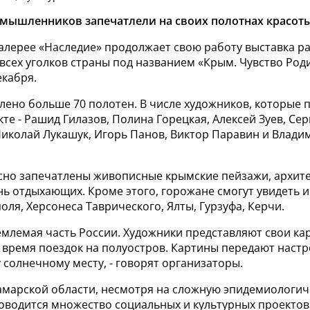
мышленников запечатлели на своих полотнах красоты
галерее «Наследие» продолжает свою работу выставка р
всех уголков страны под названием «Крым. Чувство Род
екабря.
лено больше 70 полотен. В числе художников, которые 
кте - Рашид Гилазов, Полина Горецкая, Алексей Зуев, Сер
Николай Лукашук, Игорь Панов, Виктор Паравин и Влади
сно запечатлены живописные крымские пейзажи, архите
ь отдыхающих. Кроме этого, горожане смогут увидеть 
оля, Херсонеса Таврического, Ялты, Гурзуфа, Керчи.
емлемая часть России. Художники представляют свои ка
 время поездок на полуостров. Картины
передают настр
 солнечному месту, -
говорят организаторы.
 Самарской области, несмотря на сложную эпидемиологи
оводится множество социальных и культурных проектов.