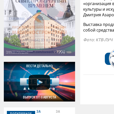
«организация в
культуры и ис
Дмитрия Азаро
Выставка прод
собой средств
Фото: КТВ-ЛУЧ
ВЕСТИ ДЕТАЛЬНО
ВЫПУСК ОТ 6 АВГУСТА
ЗА
ЗА