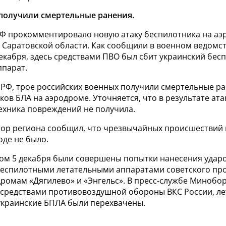
получили смертельные ранения.
 прокомментировало новую атаку беспилотника на аэ
 Саратовской области. Как сообщили в военном ведомст
декабря, здесь средствами ПВО был сбит украинский бе
ппарат.
РФ, трое российских военных получили смертельные ра
ов БЛА на аэродроме. Уточняется, что в результате ата
ехника повреждений не получила.
тор региона сообщил, что чрезвычайных происшествий 
оде не было.
ром 5 декабря были совершены попытки нанесения удар
еспилотными летательными аппаратами советского про
ромам «Дягилево» и «Энгельс». В пресс-службе Минобо
 средствами противовоздушной обороны ВКС России, л
украинские БПЛА были перехвачены.