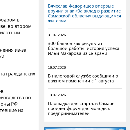
Вячеслав Федорищев впервые
вручил знак «За вклад в развитие
Самарской области» выдающимся
родром в
жителям
ве, во втором
спилотный
31.07.2026
300 баллов как результат
большой работы: история успеха
нения из-за
Ильи Макарова из Сызрани
ки
16.07.2026
на гражданских
В налоговой службе сообщили о
важном изменении с 1 августа
ов
13.07.2026
изводства по
Площадка для старта: в Самаре
роны РФ
пройдет форум для молодых
етевшие на
предпринимателей