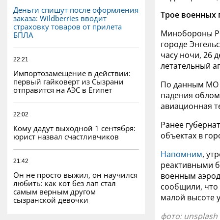
Деньги спишут после оформления
Трое военных 
заказа: Wildberries вводит
страховку товаров от прилета
Минобороны РФ
БПЛА
городе Энгельс
часу ночи, 26 
22:21
летательный а
Импортозамещение в действии:
первый гайковерт из Сызрани
По данным МО 
отправится на АЭС в Египет
падения обломк
авиационная т
22:02
Ранее губерна
Кому дадут выходной 1 сентября:
объектах в гор
юрист назвал счастливчиков
Напомним
, ут
21:42
реактивными б
Он не просто выжил, он научился
военным аэрод
любить: как кот без лап стал
сообщили, что
самым верным другом
малой высоте 
сызранской девочки
фото:
unsplash