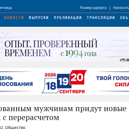
Пятница
Размер шрифта
|
Написать
НОВОСТИ
ВЫПУСКИ
ПУБЛИКАЦИИ
ТРАНСЛЯЦИИ
ОБЪ
ованным мужчинам придут новые
 с перерасчетом
02, Общество