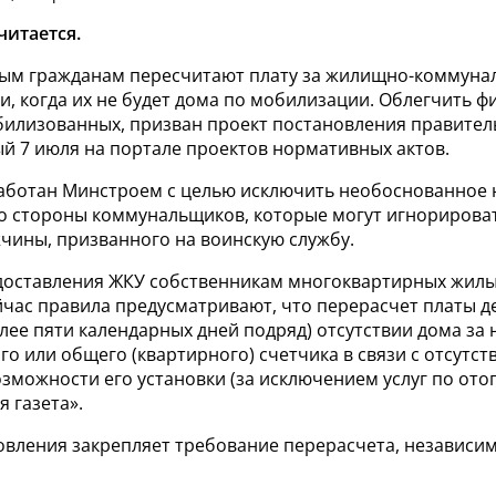
читается.
м гражданам пересчитают плату за жилищно-коммунал
, когда их не будет дома по мобилизации. Облегчить 
илизованных, призван проект постановления правитель
й 7 июля на портале проектов нормативных актов.
аботан Минстроем с целью исключить необоснованное 
со стороны коммунальщиков, которые могут игнорирова
жчины, призванного на воинскую службу.
доставления ЖКУ собственникам многоквартирных жилы
йчас правила предусматривают, что перерасчет платы д
лее пяти календарных дней подряд) отсутствии дома за
о или общего (квартирного) счетчика в связи с отсутст
зможности его установки (за исключением услуг по ото
 газета».
овления закрепляет требование перерасчета, независим