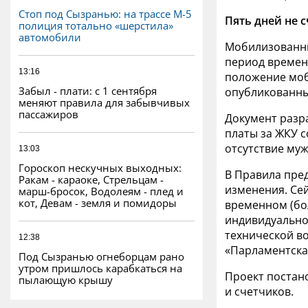
Стоп под Сызранью: на трассе М-5
Пять дней не с
полиция тотально «шерстила»
автомобили
Мобилизованны
период времени
13:16
положение моб
Забыл - плати: с 1 сентября
опубликованны
меняют правила для забывчивых
пассажиров
Документ разр
платы за ЖКУ 
отсутствие му
13:03
Гороскоп нескучных выходных:
В Правила пре
Ракам - караоке, Стрельцам -
изменения. Се
марш-бросок, Водолеям - плед и
кот, Девам - земля и помидоры
временном (бо
индивидуальног
технической во
12:38
«Парламентская
Под Сызранью огнеборцам рано
утром пришлось карабкаться на
Проект постан
пылающую крышу
и счетчиков.