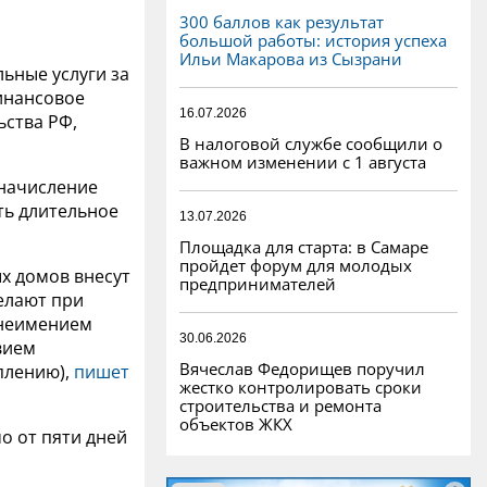
300 баллов как результат
большой работы: история успеха
Ильи Макарова из Сызрани
ьные услуги за
финансовое
16.07.2026
ства РФ,
В налоговой службе сообщили о
важном изменении с 1 августа
начисление
ть длительное
13.07.2026
Площадка для старта: в Самаре
пройдет форум для молодых
х домов внесут
предпринимателей
елают при
 неимением
30.06.2026
вием
Вячеслав Федорищев поручил
плению),
пишет
жестко контролировать сроки
строительства и ремонта
объектов ЖКХ
о от пяти дней