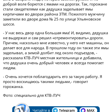
доброй воле борются с ямами на дорогах. Так, горожане
стали свидетелями как
дедушка
заделывает ямы
кирпичами во дворах района ЗТМ.
Пожилого мужчину
заметили во дворе дома
№ 25 по улице Ульяновское
шоссе.
- У нас весь двор одна большая яма! И, видимо, дедушка
не выдержал и сам решил «отремонтировать» дороги.
Причем, насколько мне известно, у него нет машины, он
делает все для народа. В прошлом году он также эти ямы
заделывал, а зимой долбит лед около подъездов, -
рассказала КТВ-ЛУЧ местная жительница и добавила,
что
дедушка очень добрый человек и всегда помогает
людям.
- Очень хочется поблагодарить его за такую работу. Я
просто восхищаюсь такими людьми,- говорит
горожанка.
Фото: специально для КТВ-ЛУЧ
Читайте в
Telegram
MAX