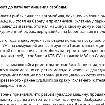
зит до пяти лет лишения свободы.
ласти рыбак лишился автомобиля, пока ночью ловил рыб
ВАЗ-2106 стоял на берегу и приглянулся 19-летнему парн
, завел двигатель, отогнал машину к своему дому и разг
кураженный рыбак, вернувшийся на берег, заявил в пол
щего года в дежурную часть отдела полиции поступило 
. Уже на следующий день сотрудники Госавтоинспекции
хожий по описанию автомобиль на территории подворн
ных жителей, – сообщили КТВ-ЛУЧ в главке МВД по Сама
ья, занимающийся ремонтом автомобилей, пояснил, чт
ну у знакомого по соцсетям молодого человека для сда
отрудники полиции по странице в социальных сетях уст
реваемого - ранее судимого за кражу 19-летнего жителя
адержали его.
рень признался, что разбив кувалдой машину, продал е
монту, а деньги потратил на личные нужды. Возбужден
му грозит до пяти лет лишения свободы. Разгромленны