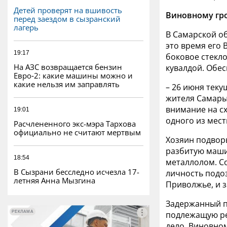
Детей проверят на вшивость
Виновному гро
перед заездом в сызранский
лагерь
В Самарской об
это время его 
19:17
боковое стекло
На АЗС возвращается бензин
кувалдой. Обес
Евро‑2: какие машины можно и
какие нельзя им заправлять
– 26 июня теку
жителя Самары
внимание на с
19:01
одного из мест
Расчлененного экс-мэра Тархова
официально не считают мертвым
Хозяин подвор
разбитую маши
18:54
металлолом. С
В Сызрани бесследно исчезла 17-
личность подоз
летняя Анна Мызгина
Приволжье, и з
Задержанный па
РЕКЛАМА
РЕКЛАМА
подлежащую ре
дело. Виновно