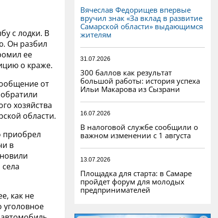
Вячеслав Федорищев впервые
вручил знак «За вклад в развитие
Самарской области» выдающимся
у с лодки. В
жителям
ю. Он разбил
ромил ее
31.07.2026
ицию о краже.
300 баллов как результат
большой работы: история успеха
сообщение от
Ильи Макарова из Сызрани
 обратили
ого хозяйства
16.07.2026
рской области.
В налоговой службе сообщили о
о приобрел
важном изменении с 1 августа
чи в
ановили
13.07.2026
 села
Площадка для старта: в Самаре
пройдет форум для молодых
предпринимателей
е, как не
о уголовное
й автомобиль