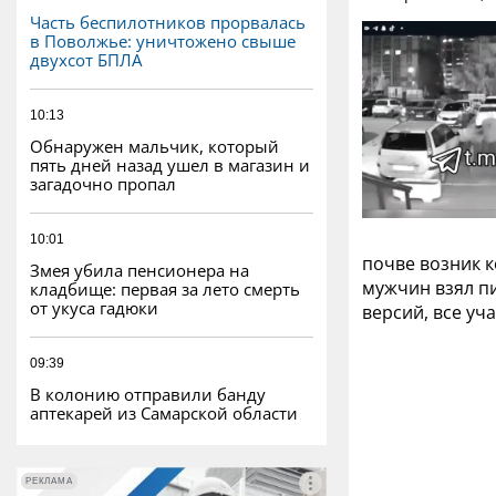
Часть беспилотников прорвалась
в Поволжье: уничтожено свыше
двухсот БПЛА
10:13
Обнаружен мальчик, который
пять дней назад ушел в магазин и
загадочно пропал
10:01
почве возник к
Змея убила пенсионера на
мужчин взял пи
кладбище: первая за лето смерть
от укуса гадюки
версий, все уч
09:39
В колонию отправили банду
аптекарей из Самарской области
РЕКЛАМА
РЕКЛАМА