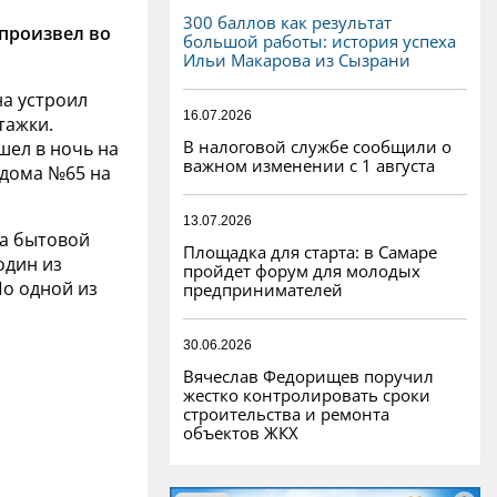
300 баллов как результат
произвел во
большой работы: история успеха
Ильи Макарова из Сызрани
а устроил
16.07.2026
тажки.
В налоговой службе сообщили о
шел в ночь на
важном изменении с 1 августа
е дома №65 на
13.07.2026
на бытовой
Площадка для старта: в Самаре
один из
пройдет форум для молодых
По одной из
предпринимателей
30.06.2026
Вячеслав Федорищев поручил
жестко контролировать сроки
строительства и ремонта
объектов ЖКХ