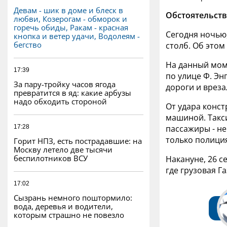
Девам - шик в доме и блеск в
Обстоятельств
любви, Козерогам - обморок и
горечь обиды, Ракам - красная
Сегодня ночью,
кнопка и ветер удачи, Водолеям -
бегство
столб. Об этом
На данный моме
17:39
по улице Ф. Эн
За пару-тройку часов ягода
дороги и вреза
превратится в яд: какие арбузы
надо обходить стороной
От удара конст
машиной. Такси
17:28
пассажиры - не
только полиция
Горит НПЗ, есть пострадавшие: на
Москву летело две тысячи
беспилотников ВСУ
Накануне, 26 
где грузовая Г
17:02
Сызрань немного поштормило:
вода, деревья и водители,
которым страшно не повезло