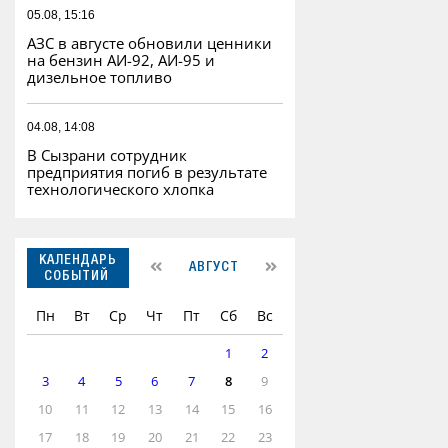
05.08, 15:16
АЗС в августе обновили ценники
на бензин АИ-92, АИ-95 и
дизельное топливо
04.08, 14:08
В Сызрани сотрудник
предприятия погиб в результате
технологического хлопка
КАЛЕНДАРЬ
АВГУСТ
СОБЫТИЙ
Пн
Вт
Ср
Чт
Пт
Сб
Вс
1
2
3
4
5
6
7
8
9
10
11
12
13
14
15
16
17
18
19
20
21
22
23