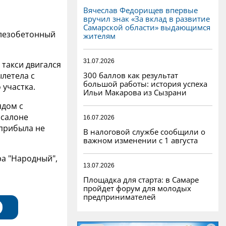
Вячеслав Федорищев впервые
вручил знак «За вклад в развитие
Самарской области» выдающимся
елезобетонный
жителям
31.07.2026
 такси двигался
300 баллов как результат
ылетела с
большой работы: история успеха
 участка.
Ильи Макарова из Сызрани
ядом с
 салоне
16.07.2026
 прибыла не
В налоговой службе сообщили о
важном изменении с 1 августа
ра "Народный",
13.07.2026
Площадка для старта: в Самаре
пройдет форум для молодых
предпринимателей