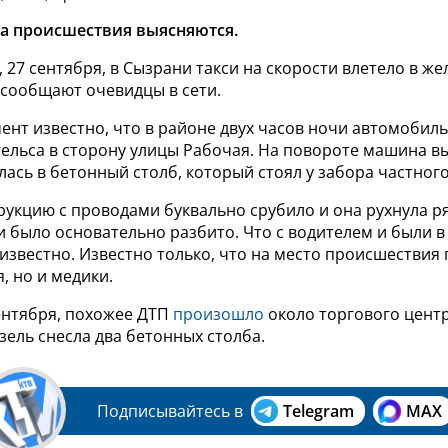
а происшествия выясняются.
 27 сентября, в Сызрани такси на скорости влетело в ж
 сообщают очевидцы в сети.
нт известно, что в районе двух часов ночи автомобиль
гельса в сторону улицы Рабочая. На повороте машина в
лась в бетонный столб, который стоял у забора частного
рукцию с проводами буквально срубило и она рухнула р
 было основательно разбито. Что с водителем и были в
известно. Известно только, что на место происшествия
, но и медики.
сентября, похожее ДТП
произошло
около торгового цент
азель снесла два бетонных столба.
Подписывайтесь в
Telegram
MAX