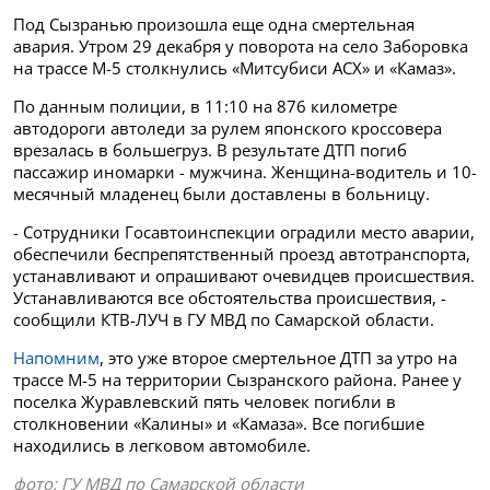
Под Сызранью произошла еще одна смертельная
авария. Утром 29 декабря у поворота на село Заборовка
на трассе М-5 столкнулись «Митсубиси АСХ» и «Камаз».
По данным полиции, в 11:10 на 876 километре
автодороги автоледи за рулем японского кроссовера
врезалась в большегруз. В результате ДТП погиб
пассажир иномарки - мужчина. Женщина-водитель и 10-
месячный младенец были доставлены в больницу.
- Сотрудники Госавтоинспекции оградили место аварии,
обеспечили беспрепятственный проезд автотранспорта,
устанавливают и опрашивают очевидцев происшествия.
Устанавливаются все обстоятельства происшествия, -
сообщили КТВ-ЛУЧ в ГУ МВД по Самарской области.
Напомним
, это уже второе смертельное ДТП за утро на
трассе М-5 на территории Сызранского района. Ранее у
поселка Журавлевский пять человек погибли в
столкновении «Калины» и «Камаза». Все погибшие
находились в легковом автомобиле.
фото: ГУ МВД по Самарской области