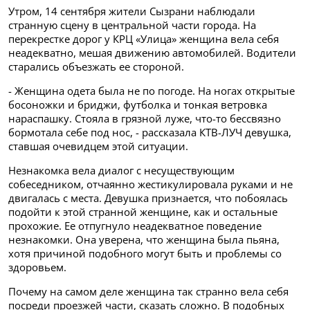
Утром, 14 сентября жители Сызрани наблюдали
странную сцену в центральной части города. На
перекрестке дорог у КРЦ «Улица» женщина вела себя
неадекватно, мешая движению автомобилей. Водители
старались объезжать ее стороной.
- Женщина одета была не по погоде. На ногах открытые
босоножки и бриджи, футболка и тонкая ветровка
нараспашку. Стояла в грязной луже, что-то бессвязно
бормотала себе под нос, - рассказала КТВ-ЛУЧ девушка,
ставшая очевидцем этой ситуации.
Незнакомка вела диалог с несуществующим
собеседником, отчаянно жестикулировала руками и не
двигалась с места. Девушка признается, что побоялась
подойти к этой странной женщине, как и остальные
прохожие. Ее отпугнуло неадекватное поведение
незнакомки. Она уверена, что женщина была пьяна,
хотя причиной подобного могут быть и проблемы со
здоровьем.
Почему на самом деле женщина так странно вела себя
посреди проезжей части, сказать сложно. В подобных