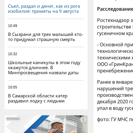
Съел, раздал и денег, как из рога
Расследование
изобилия: приметы на 9 августа
Ростехнадзор 
строительстве 
10:49
гусеничном кр
В Сызрани для трех малышей кто-
то придумал страшную смерть
- Основной пр
технологическ
10:32
техническими 
Школьные каникулы в этом году
ООО «ГринКран»
окажутся длиннее. В
пренебрежение
Минпросвещения назвали даты
Ранее в январе
10:05
нарушений тр
производствен
В Самарской области катер
раздавил лодку с людьми
декабря
2020 г
упал в воду гу
фото: ГУ МЧС 
РЕКЛАМА
РЕКЛАМА