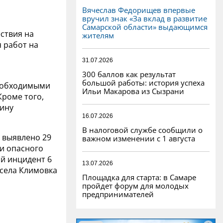
Вячеслав Федорищев впервые
вручил знак «За вклад в развитие
Самарской области» выдающимся
ствия на
жителям
 работ на
31.07.2026
300 баллов как результат
большой работы: история успеха
необходимыми
Ильи Макарова из Сызрани
Кроме того,
вину
16.07.2026
В налоговой службе сообщили о
 выявлено 29
важном изменении с 1 августа
и опасного
й инцидент 6
13.07.2026
села Климовка
Площадка для старта: в Самаре
пройдет форум для молодых
предпринимателей