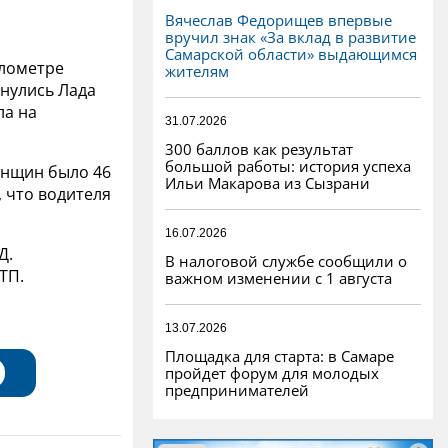
Вячеслав Федорищев впервые
вручил знак «За вклад в развитие
Самарской области» выдающимся
илометре
жителям
кнулись Лада
ла на
31.07.2026
300 баллов как результат
большой работы: история успеха
енщин было 46
Ильи Макарова из Сызрани
 что водителя
16.07.2026
Д.
В налоговой службе сообщили о
ТП.
важном изменении с 1 августа
13.07.2026
Площадка для старта: в Самаре
пройдет форум для молодых
предпринимателей