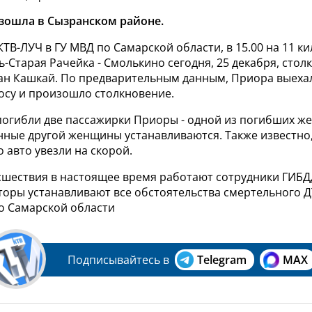
зошла в Сызранском районе.
КТВ-ЛУЧ в ГУ МВД по Самарской области, в
15.00 на 11 к
-Старая Рачейка - Смолькино сегодня, 25 декабря, стол
ан Кашкай. По предварительным данным,
Приора выеха
осу и произошло столкновение.
 погибли две пассажирки Приоры - одной из погибших ж
нные другой женщины устанавливаются. Также известно,
 авто увезли на скорой.
сшествия в настоящее время работают сотрудники ГИБД
торы устанавливают все о
бстоятельства смертельного Д
по Самарской области
Подписывайтесь в
Telegram
MAX