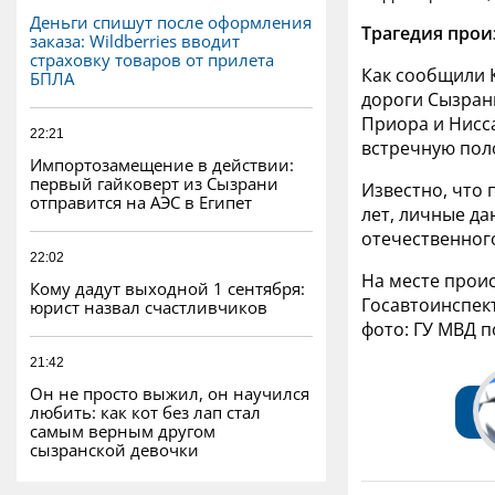
Деньги спишут после оформления
Трагедия прои
заказа: Wildberries вводит
страховку товаров от прилета
Как сообщили 
БПЛА
дороги Сызрань
Приора и Нисс
22:21
встречную пол
Импортозамещение в действии:
первый гайковерт из Сызрани
Известно, что
отправится на АЭС в Египет
лет, личные да
отечественного
22:02
На месте прои
Кому дадут выходной 1 сентября:
Госавтоинспек
юрист назвал счастливчиков
фото: ГУ МВД 
21:42
Он не просто выжил, он научился
любить: как кот без лап стал
самым верным другом
сызранской девочки