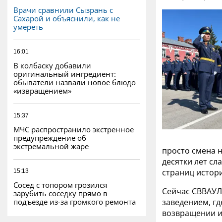
Врачи сравнили Сызрань с
Сахарой и объяснили, как не
умереть
16:01
В колбаску добавили
оригинальный ингредиент:
обыватели назвали новое блюдо
«извращением»
15:37
МЧС распространило экстренное
предупреждение об
экстремальной жаре
просто смена н
десятки лет сл
страниц истор
15:13
Сосед с топором грозился
Сейчас СВВАУЛ
зарубить соседку прямо в
подъезде из-за громкого ремонта
заведением, гд
возвращении и