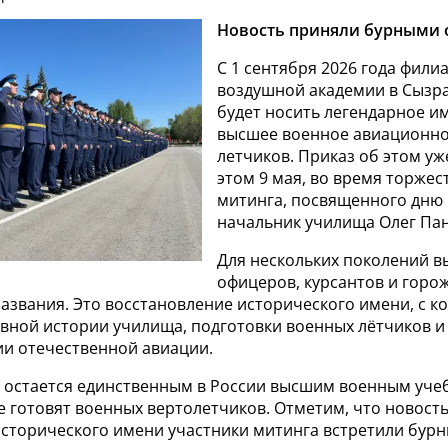
Новость приняли бурными 
С 1 сентября 2026 года фили
воздушной академии в Сызр
будет носить легендарное им
высшее военное авиационн
летчиков. Приказ об этом уж
этом 9 мая, во время торжес
митинга, посвященного дню
начальник училища Олег Па
Для нескольких поколений в
офицеров, курсантов и горож
азвания. Это восстановление исторического имени, с 
авной истории училища, подготовки военных лётчиков и
ии отечественной авиации.
 остается единственным в России высшим военным уч
е готовят военных вертолетчиков. Отметим, что новость
сторического имени участники митинга встретили бур