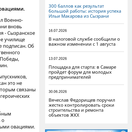
300 баллов как результат
овациями.
большой работы: история успеха
Ильи Макарова из Сызрани
ал Военно-
ани вновь
16.07.2026
я - Сызранское
В налоговой службе сообщили о
ое училище
важном изменении с 1 августа
е подписан. Об
твенного
 Победы,
13.07.2026
нин.
Площадка для старта: в Самаре
пройдет форум для молодых
ыпускников,
предпринимателей
ан это не
которым связаны
30.06.2026
 героических
Вячеслав Федорищев поручил
жестко контролировать сроки
строительства и ремонта
ебным
объектов ЖКХ
 о
ными овациями.