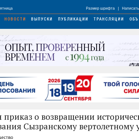
Пятница
Размер шрифта
|
Написать
НОВОСТИ
ВЫПУСКИ
ПУБЛИКАЦИИ
ТРАНСЛЯЦИИ
ОБЪ
 приказ о возвращении историчес
ания Сызранскому вертолетному
щество