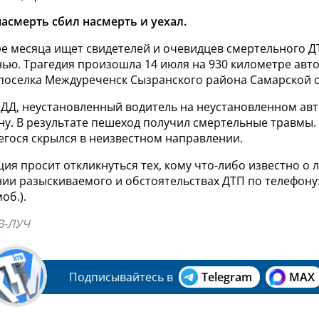
асмерть сбил насмерть и уехал.
е месяца ищет свидетелей и очевидцев смертельного ДТ
нью. Трагедия произошла 14 июля на 930 километре авт
 поселка Междуреченск Сызранского района Самарской о
ДД, неустановленный водитель на неустановленном авто
ну. В результате пешеход получил смертельные травмы
егося скрылся в неизвестном направлении.
ия просит откликнуться тех, кому что-либо известно о 
и разыскиваемого и обстоятельствах ДТП по телефону: 8
об.).
В-ЛУЧ
Подписывайтесь в
Telegram
MAX