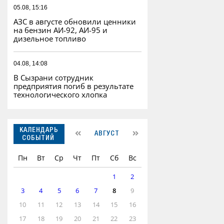
05.08, 15:16
АЗС в августе обновили ценники
на бензин АИ-92, АИ-95 и
дизельное топливо
04.08, 14:08
В Сызрани сотрудник
предприятия погиб в результате
технологического хлопка
КАЛЕНДАРЬ
АВГУСТ
СОБЫТИЙ
Пн
Вт
Ср
Чт
Пт
Сб
Вс
1
2
3
4
5
6
7
8
9
10
11
12
13
14
15
16
17
18
19
20
21
22
23