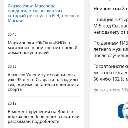
Сказка Ильи Макарова
Неизвестный н
продолжается: выпускник,
который рискнул на ЕГЭ, теперь в
Полиция четыр
Москве
М-5 под Сызра
неподалеку от
20:45
Маркировки «ЭКО» и «БИО» в
По данным ГИБ
магазинах: в чем состоит наглый
летнего мужчи
обман покупателей
после случивш
Госавтоинспекц
20:29
местонахождени
Алексею Ушенину исполнилось
66 либо 102 (с м
уже 95 лет: в Сызрани наградили
тех, чье имя останется в летописи
спорта
фото: архив КТ
20:12
В момент крушения на Волге в
лодках было 6 человек: спасатели
рассказали подробности