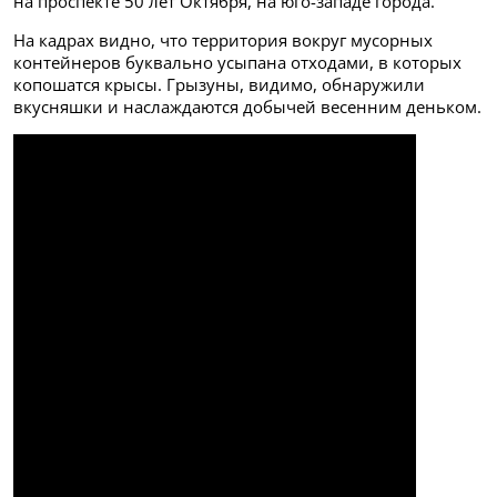
на проспекте 50 лет Октября, на юго-западе города.
На кадрах видно, что территория вокруг мусорных
контейнеров буквально усыпана отходами, в которых
копошатся крысы. Грызуны, видимо, обнаружили
вкусняшки и наслаждаются добычей весенним деньком.