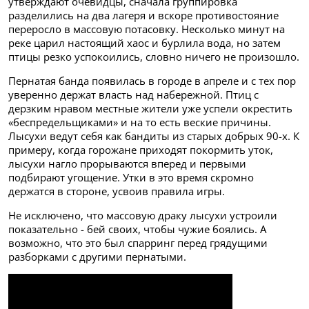
утверждают очевидцы, сначала группировка
разделились на два лагеря и вскоре противостояние
переросло в массовую потасовку. Несколько минут на
реке царил настоящий хаос и бурлила вода, но затем
птицы резко успокоились, словно ничего не произошло.
Пернатая банда появилась в городе в апреле и с тех пор
уверенно держат власть над набережной. Птиц с
дерзким нравом местные жители уже успели окрестить
«беспредельщиками» и на то есть веские причины.
Лысухи ведут себя как бандиты из старых добрых 90-х. К
примеру, когда горожане приходят покормить уток,
лысухи нагло прорываются вперед и первыми
подбирают угощение. Утки в это время скромно
держатся в стороне, усвоив правила игры.
Не исключено, что массовую драку лысухи устроили
показательно - бей своих, чтобы чужие боялись. А
возможно, что это был спарринг перед грядущими
разборками с другими пернатыми.