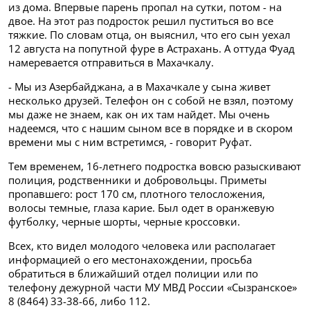
из дома. Впервые парень пропал на сутки, потом - на
двое. На этот раз подросток решил пуститься во все
тяжкие. По словам отца, он выяснил, что его сын уехал
12 августа на попутной фуре в Астрахань. А оттуда Фуад
намеревается отправиться в Махачкалу.
- Мы из Азербайджана, а в Махачкале у сына живет
несколько друзей. Телефон он с собой не взял, поэтому
мы даже не знаем, как он их там найдет. Мы очень
надеемся, что с нашим сыном все в порядке и в скором
времени мы с ним встретимся, - говорит Руфат.
Тем временем, 16-летнего подростка вовсю разыскивают
полиция, родственники и добровольцы. Приметы
пропавшего: рост 170 см, плотного телосложения,
волосы темные, глаза карие. Был одет в оранжевую
футболку, черные шорты, черные кроссовки.
Всех, кто видел молодого человека или располагает
информацией о его местонахождении, просьба
обратиться в ближайший отдел полиции или по
телефону дежурной части МУ МВД России «Сызранское»
8 (8464) 33-38-66,
либо 112.