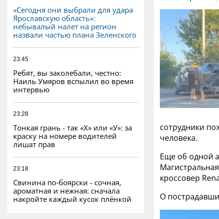
«Сегодня они выбрали для удара
Ярославскую область»:
небывалый налет на регион
назвали частью плана Зеленского
23:45
Ребят, вы заколебали, честно:
Наиль Умяров вспылил во время
интервью
23:28
сотрудники пож
Тонкая грань - так «Х» или «У»: за
краску на номере водителей
человека.
лишат прав
Еще об одной 
Магистральная 
23:18
кроссовер Rena
Свинина по‑боярски - сочная,
ароматная и нежная: сначала
О пострадавши
накройте каждый кусок плёнкой