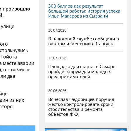
300 баллов как результат
ни произошло
большой работы: история успеха
й.
Ильи Макарова из Сызрани
 улице
16.07.2026
В налоговой службе сообщили о
важном изменении с 1 августа
ного
 столкнулись
«Тойота
13.07.2026
а месте аварии
Площадка для старта: в Самаре
, в том числе
пройдет форум для молодых
али два
предпринимателей
30.06.2026
ице
Вячеслав Федорищев поручил
дин из них
жестко контролировать сроки
аторе.
строительства и ремонта
объектов ЖКХ