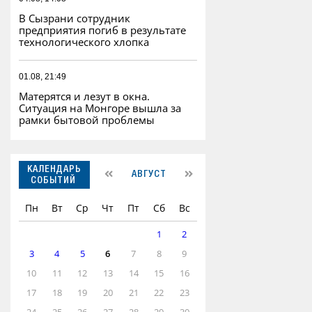
В Сызрани сотрудник
предприятия погиб в результате
технологического хлопка
01.08, 21:49
Матерятся и лезут в окна.
Ситуация на Монгоре вышла за
рамки бытовой проблемы
КАЛЕНДАРЬ
АВГУСТ
СОБЫТИЙ
Пн
Вт
Ср
Чт
Пт
Сб
Вс
1
2
3
4
5
6
7
8
9
10
11
12
13
14
15
16
17
18
19
20
21
22
23