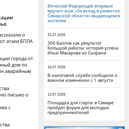
Вячеслав Федорищев впервые
вручил знак «За вклад в развитие
Самарской области» выдающимся
сации
жителям
ье.
ссказали о
31.07.2026
 от атаки БПЛА
300 баллов как результат
большой работы: история успеха
Ильи Макарова из Сызрани
ции города от
рный дом по
16.07.2026
нан аварийным
В налоговой службе сообщили о
важном изменении с 1 августа
ства
ено письмо о
13.07.2026
Площадка для старта: в Самаре
ома с
пройдет форум для молодых
предпринимателей
ства