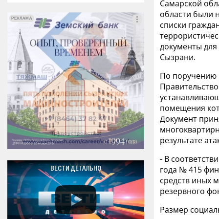
Самарской обла
области были 
РЕКЛАМА
РЕКЛАМА
списки гражда
террористическ
документы для
Сызрани.
По поручению 
Правительство
устанавливающ
помещения кот
Документ прин
многоквартирн
результате ата
- В соответств
года № 415 фи
ВЕСТИ ДЕТАЛЬНО
средств иных 
резервного фон
Размер социал