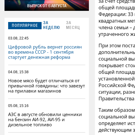
за счет средст
общей площади
ВЫПУСК ОТ 6 АВГУСТА
Федерации: 33
квадратных мет
ЗА
ЗА
ПОПУЛЯРНОЕ
члена семьи – 
НЕДЕЛЮ
МЕСЯЦ
утраченного ж
03.08, 22:45
При этом пост
Цифровой рубль вернет россиян
дополнительны
во времена СССР - 1 сентября
стартует денежная реформа
социальной вы
покрывает сто
общей площади
04.08, 15:38
установленной
Новое мясо будет отличаться от
Российской Фе
привычной говядины: что завезут
на прилавки магазинов
ситуации, раз
Правительства
05.08, 15:16
Таким образом
АЗС в августе обновили ценники
социальной вы
на бензин АИ-92, АИ-95 и
определяет ис
дизельное топливо
действующим з