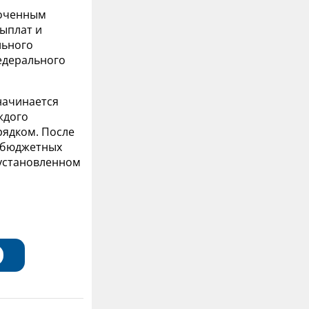
моченным
ыплат и
льного
едерального
начинается
ждого
рядком. После
 бюджетных
 установленном