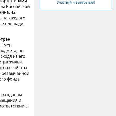
с нормативами
ом Российской
ина, 42
в на каждого
лее площади
отрен
размер
бюджета, не
сходя из его
тра жилья,
го хозяйства
 чрезвычайной
ого фонда
 гражданам
омещения и
оответствии с