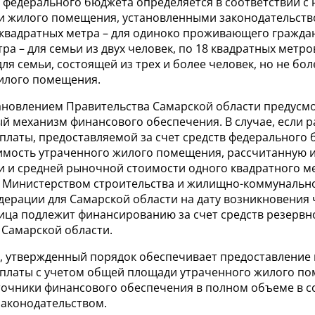
в федерального бюджета определяется в соответствии 
 жилого помещения, установленными законодательств
 квадратных метра – для одиноко проживающего граждан
ра – для семьи из двух человек, по 18 квадратных метро
для семьи, состоящей из трех и более человек, но не бо
илого помещения.
ановлением Правительства Самарской области предусм
й механизм финансового обеспечения. В случае, если 
платы, предоставляемой за счет средств федерального 
имость утраченного жилого помещения, рассчитанную и
 и средней рыночной стоимости одного квадратного ме
 Министерством строительства и жилищно-коммунально
дерации для Самарской области на дату возникновения
ница подлежит финансированию за счет средств резервн
 Самарской области.
, утвержденный порядок обеспечивает предоставление
платы с учетом общей площади утраченного жилого п
точники финансового обеспечения в полном объеме в с
аконодательством.