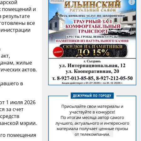
марской
РЕКЛАМА
х помещений и
 результате
готовлены все
министрации
а
акт,
данам, жилые
ических актов.
давшего в
от 1 июля 2026
я за счет
средств
ранской мэрии.
ого помещения