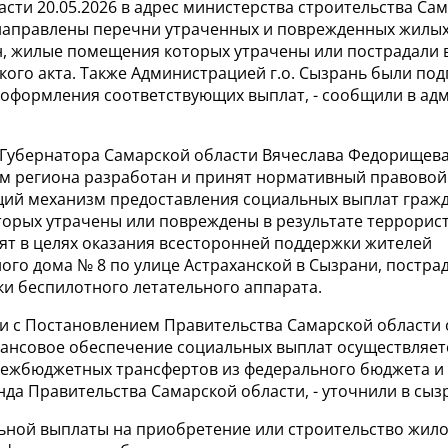
сти 20.05.2026 в адрес министерства строительства Са
направлены перечни утраченных и поврежденных жилы
н, жилые помещения которых утрачены или пострадали в
ого акта. Также Администрацией г.о. Сызрань были под
 оформления соответствующих выплат, - сообщили в ад
Губернатора Самарской области Вячеслава Федорищев
м региона разработан и принят нормативный правовой 
ий механизм предоставления социальных выплат граж
орых утрачены или повреждены в результате террорист
ят в целях оказания всесторонней поддержки жителей
ого дома № 8 по улице Астраханской в Сызрани, постра
ки беспилотного летательного аппарата.
ии с Постановлением Правительства Самарской области 
нансовое обеспечение социальных выплат осуществляетс
межбюджетных трансфертов из федерального бюджета и 
да Правительства Самарской области, - уточнили в сыз
ьной выплаты на приобретение или строительство жил