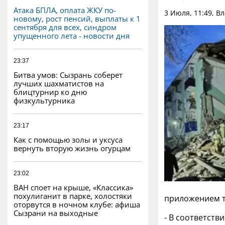
Атака БПЛА, оплата ЖКУ по-
3 Июля, 11:49, В
новому, рост пенсий, выплаты к 1
сентября для всех, синдром
упущенного лета - новости дня
23:37
Битва умов: Сызрань соберет
лучших шахматистов на
блицтурнир ко дню
физкультурника
23:17
Как с помощью золы и уксуса
вернуть вторую жизнь огурцам
23:02
ВАН споет на крыше, «Классика»
похулиганит в парке, холостяки
приложением т
оторвутся в ночном клубе: афиша
Сызрани на выходные
- В соответст