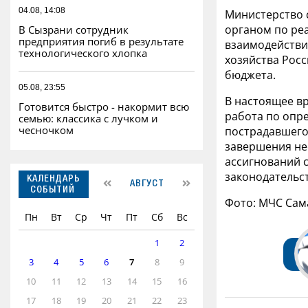
04.08, 14:08
Министерство 
органом по ре
В Сызрани сотрудник
предприятия погиб в результате
взаимодействи
технологического хлопка
хозяйства Рос
бюджета.
05.08, 23:55
В настоящее в
Готовится быстро - накормит всю
работа по опр
семью: классика с лучком и
чесночком
пострадавшего
завершения не
ассигнований 
законодательс
КАЛЕНДАРЬ
АВГУСТ
СОБЫТИЙ
Фото: МЧС Сам
Пн
Вт
Ср
Чт
Пт
Сб
Вс
1
2
3
4
5
6
7
8
9
10
11
12
13
14
15
16
17
18
19
20
21
22
23