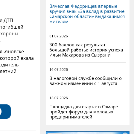
Вячеслав Федорищев впервые
вручил знак «За вклад в развитие
Самарской области» выдающимся
е ДТП
жителям
 погибшей
похороны
31.07.2026
.
300 баллов как результат
большой работы: история успеха
Ульяновске
Ильи Макарова из Сызрани
которой ехала
водитель
16.07.2026
хлетний
В налоговой службе сообщили о
важном изменении с 1 августа
13.07.2026
Площадка для старта: в Самаре
пройдет форум для молодых
предпринимателей