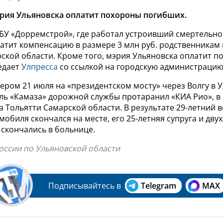
эрия Ульяновска оплатит похороны погибших.
БУ «Дорремстрой», где работал устроивший смертельно
латит компенсацию в размере 3 млн руб. родственникам
ской области. Кроме того, мэрия Ульяновска оплатит 
едает
Улпресса
со ссылкой на городскую администрацию
ером 21 июля на «президентском мосту» через Волгу в 
ль «Камаза» дорожной службы протаранил «КИА Рио», в 
а Тольятти Самарской области. В результате 29-летний 
мобиля скончался на месте, его 25-летняя супруга и дву
 скончались в больнице.
оссии по Ульяновской области
Подписывайтесь в
Telegram
MAX