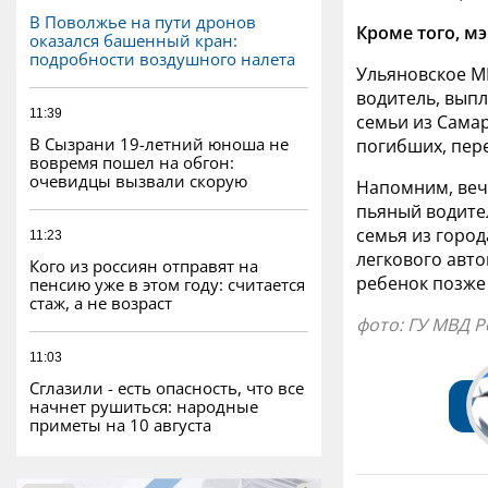
В Поволжье на пути дронов
Кроме того, м
оказался башенный кран:
подробности воздушного налета
Ульяновское М
водитель, вып
11:39
семьи из Самар
В Сызрани 19-летний юноша не
погибших, пер
вовремя пошел на обгон:
очевидцы вызвали скорую
Напомним, веч
пьяный водите
семья из город
11:23
легкового авто
Кого из россиян отправят на
ребенок позже
пенсию уже в этом году: считается
стаж, а не возраст
фото: ГУ МВД Р
11:03
Сглазили - есть опасность, что все
начнет рушиться: народные
приметы на 10 августа