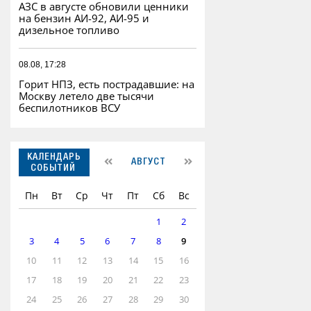
АЗС в августе обновили ценники
на бензин АИ-92, АИ-95 и
дизельное топливо
08.08, 17:28
Горит НПЗ, есть пострадавшие: на
Москву летело две тысячи
беспилотников ВСУ
КАЛЕНДАРЬ
АВГУСТ
СОБЫТИЙ
Пн
Вт
Ср
Чт
Пт
Сб
Вс
1
2
3
4
5
6
7
8
9
10
11
12
13
14
15
16
17
18
19
20
21
22
23
24
25
26
27
28
29
30