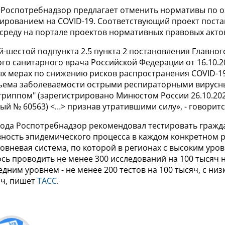
 Роспотребнадзор предлагает отменить нормативы по о
тированием на COVID-19. Соответствующий проект пост
среду на портале проектов нормативных правовых акто
-шестой подпункта 2.5 пункта 2 постановления Главног
го санитарного врача Российской Федерации от 16.10.2
х мерах по снижению рисков распространения COVID-19
ъема заболеваемости острыми респираторными вирус
гриппом" (зарегистрировано Минюстом России 26.10.202
й № 60563) <…> признав утратившими силу», - говоритс
года Роспотребнадзор рекомендовал тестировать гражда
вность эпидемического процесса в каждом конкретном р
овневая система, по которой в регионах с высоким уро
ь проводить не менее 300 исследований на 100 тысяч н
едним уровнем - не менее 200 тестов на 100 тысяч, с низ
яч, пишет
ТАСС
.