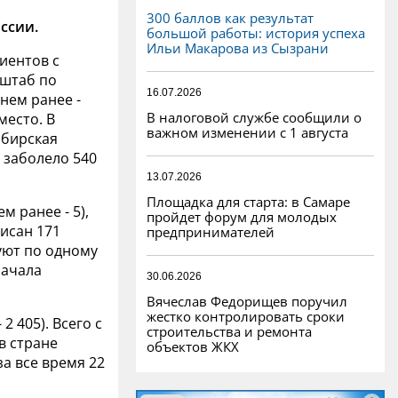
300 баллов как результат
ссии.
большой работы: история успеха
Ильи Макарова из Сызрани
иентов с
рштаб по
16.07.2026
нем ранее -
В налоговой службе сообщили о
место. В
важном изменении с 1 августа
ибирская
 заболело 540
13.07.2026
Площадка для старта: в Самаре
м ранее - 5),
пройдет форум для молодых
исан 171
предпринимателей
уют по одному
начала
30.06.2026
Вячеслав Федорищев поручил
жестко контролировать сроки
2 405). Всего с
строительства и ремонта
в стране
объектов ЖКХ
за все время 22