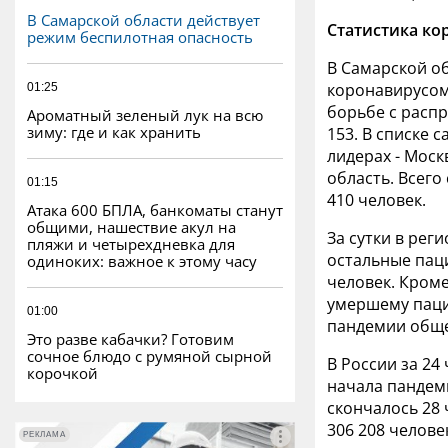
В Самарской области действует
Статистика ко
режим беспилотная опасность
В Самарской о
коронавирусом
01:25
борьбе с распр
Ароматный зеленый лук на всю
зиму: где и как хранить
153. В списке 
лидерах - Моск
область. Всего
01:15
410 человек.
Атака 600 БПЛА, банкоматы станут
общими, нашествие акул на
За сутки в рег
пляжи и четырехдневка для
остальные пац
одиноких: важное к этому часу
человек. Кроме
умершему паци
01:00
пандемии общее
Это разве кабачки? Готовим
сочное блюдо с румяной сырной
В России за 24 
корочкой
начала пандеми
скончалось 28 
306 208 челове
РЕКЛАМА
РЕКЛАМА