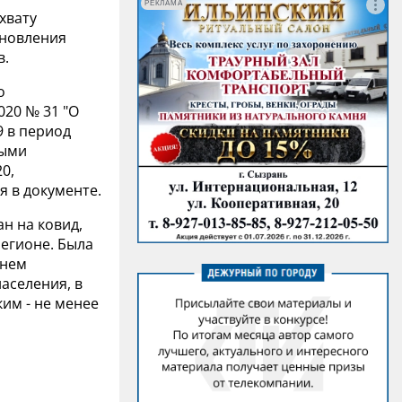
РЕКЛАМА
хвату
ановления
в.
о
020 № 31 "О
 в период
ными
0,
я в документе.
н на ковид,
егионе. Была
внем
аселения, в
ким - не менее