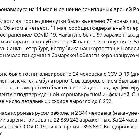
ронавируса на 11 мая и решение санитарных врачей Ро
бласти за прошедшие сутки было выявлено 77 новых пац
. Об этом в четверг, 11 мая, сообщил федеральный опе
остранением COVID-19. Накануне было 97 зараженных, д
самых зараженных субъектов РФ наш регион опустился 5 
ва, Санкт-Петербург, Республика Башкортостан и Новос
 с начала пандемии в Самарской области коронавирусом
ионе было госпитализировано 24 человека с COVID-19 (дне
иенты лечатся амбулаторно. С выздоровлением был вып
 того, в Самарской области шестой день подряд фиксир
енту с подтвержденной коронавирусной инфекцией. С 
 число летальных исходов выросло до 8 292.
часа коронавирусом заболели 2 344 человека (накануне - 
и зарегистрировано 22 889 242 зараженных. За 24 часа 
человек с COVID-19, за все время - 398 630. Выздоровело 
к.