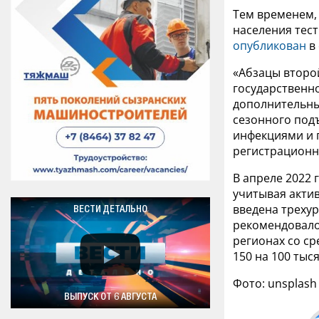
Тем временем,
населения тес
опубликован
в 
«Абзацы второй
государственно
дополнительны
сезонного под
инфекциями и 
регистрационны
В апреле 2022 
учитывая акти
введена трехур
ВЕСТИ ДЕТАЛЬНО
рекомендовалос
регионах со ср
150 на 100 тыс
Фото: unsplash
ВЫПУСК ОТ 6 АВГУСТА