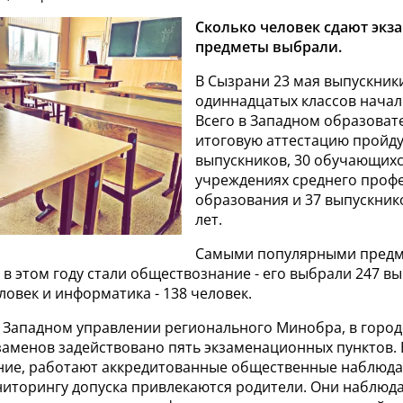
Сколько человек сдают экз
предметы выбрали.
В Сызрани 23 мая выпускник
одиннадцатых классов начали
Всего в Западном образоват
итоговую аттестацию пройду
выпускников, 30 обучающихс
учреждениях среднего проф
образования и 37 выпускни
лет.
Самыми популярными предм
 в этом году стали обществознание - его выбрали 247 в
еловек и информатика - 138 человек.
в Западном управлении регионального Минобра, в город
аменов задействовано пять экзаменационных пунктов. 
ие, работают аккредитованные общественные наблюдат
ниторингу допуска привлекаются родители. Они наблюд