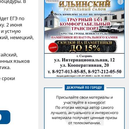
оцедуры. В
РЕКЛАМА
йдет ЕГЭ по
ку. 2 июня
 и устную
кий, немецкий,
тайский,
ранных языков
тика.
 сроки