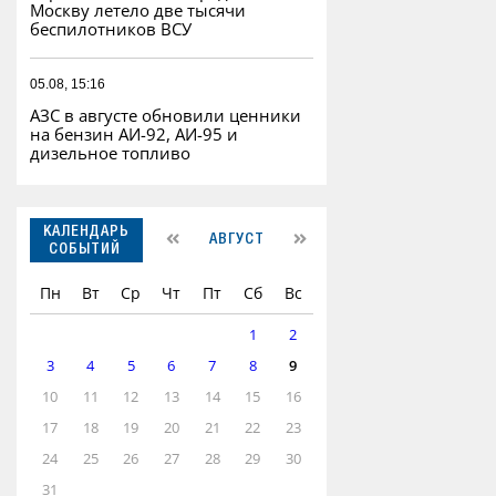
Москву летело две тысячи
беспилотников ВСУ
05.08, 15:16
АЗС в августе обновили ценники
на бензин АИ-92, АИ-95 и
дизельное топливо
КАЛЕНДАРЬ
АВГУСТ
СОБЫТИЙ
Пн
Вт
Ср
Чт
Пт
Сб
Вс
1
2
3
4
5
6
7
8
9
10
11
12
13
14
15
16
17
18
19
20
21
22
23
24
25
26
27
28
29
30
31