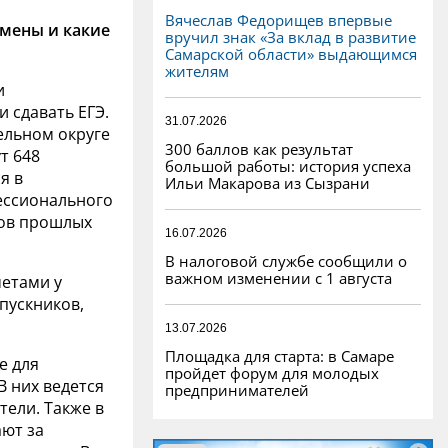
Вячеслав Федорищев впервые
амены и какие
вручил знак «За вклад в развитие
Самарской области» выдающимся
жителям
и
 сдавать ЕГЭ.
31.07.2026
ельном округе
300 баллов как результат
т 648
большой работы: история успеха
я в
Ильи Макарова из Сызрани
ессионального
ков прошлых
16.07.2026
В налоговой службе сообщили о
важном изменении с 1 августа
етами у
ыпускников,
13.07.2026
Площадка для старта: в Самаре
е для
пройдет форум для молодых
В них ведется
предпринимателей
ели. Также в
ают за