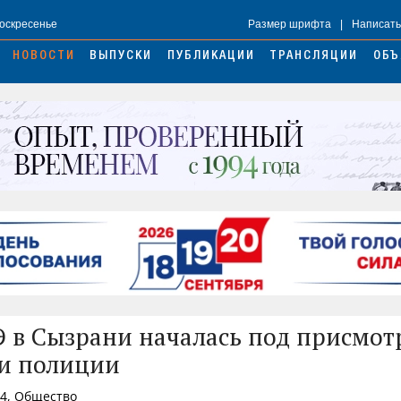
Воскресенье
Размер шрифта
|
Написать
НОВОСТИ
ВЫПУСКИ
ПУБЛИКАЦИИ
ТРАНСЛЯЦИИ
ОБЪ
Э в Сызрани началась под присмо
и полиции
14, Общество