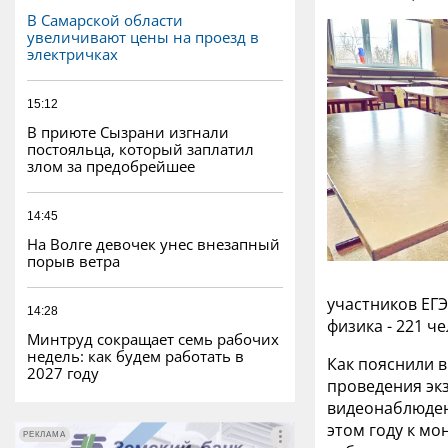
В Самарской области
увеличивают цены на проезд в
электричках
15:12
В приюте Сызрани изгнали
постояльца, который заплатил
злом за предобрейшее
14:45
На Волге девочек унес внезапный
порыв ветра
участников ЕГЭ
14:28
физика - 221 ч
Минтруд сокращает семь рабочих
недель: как будем работать в
Как пояснили 
2027 году
проведения экз
видеонаблюден
этом году к мо
РЕКЛАМА
РЕКЛАМА