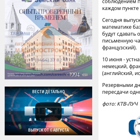
соблюдением п
каждом пункте
Сегодня выпуск
математике баз
будут сдавать 
письменную час
французский).
10 июня - устн
немецкий, фран
(английский, и
Резервными дн
пересдачи одно
ВЕСТИ ДЕТАЛЬНО
фото: КТВ-ЛУЧ
ВЫПУСК ОТ 6 АВГУСТА