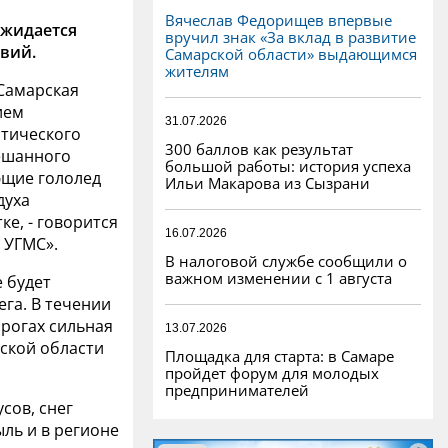
Вячеслав Федорищев впервые
ожидается
вручил знак «За вклад в развитие
овий.
Самарской области» выдающимся
жителям
 Самарская
ием
31.07.2026
нтического
300 баллов как результат
ешанного
большой работы: история успеха
ющие гололед
Ильи Макарова из Сызрани
духа
ке, - говорится
16.07.2026
 УГМС».
В налоговой службе сообщили о
важном изменении с 1 августа
е будет
ега. В течении
орогах сильная
13.07.2026
рской области
Площадка для старта: в Самаре
пройдет форум для молодых
предпринимателей
сов, снег
ыль и в регионе