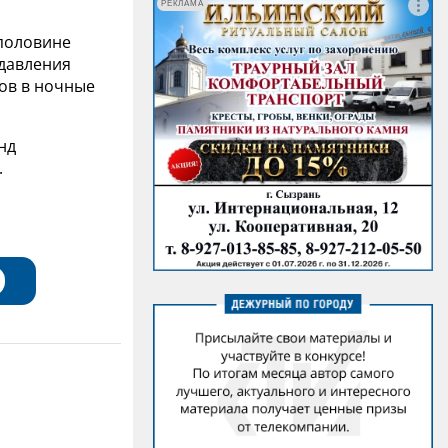
РЕКЛАМА
 половине
 давления
ров в ночные
нд
.