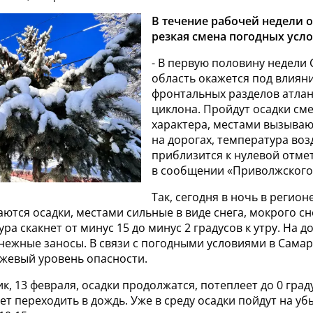
В течение рабочей недели 
резкая смена погодных усл
- В первую половину недели
область окажется под влиян
фронтальных разделов атла
циклона. Пройдут осадки см
характера, местами вызыва
на дорогах, температура воз
приблизится к нулевой отмет
в сообщении «Приволжского
Так, сегодня в ночь в регион
ются осадки, местами сильные в виде снега, мокрого сн
ра скакнет от минус 15 до минус 2 градусов к утру. На д
нежные заносы. В связи с погодными условиями в Сама
жевый уровень опасности.
к, 13 февраля, осадки продолжатся, потеплеет до 0 граду
т переходить в дождь. Уже в среду осадки пойдут на уб