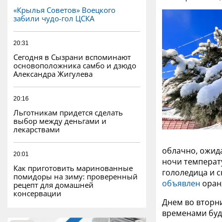
«Крылья Советов» Воецкого
забили чудо-гол ЦСКА
20:31
Сегодня в Сызрани вспоминают
основоположника самбо и дзюдо
Александра Жигулева
20:16
Льготникам придется сделать
выбор между деньгами и
лекарствами
облачно, ожида
20:01
ночи температу
Как приготовить маринованные
гололедица и с
помидоры на зиму: проверенный
объявлен
оран
рецепт для домашней
консервации
Днем во вторни
временами буде