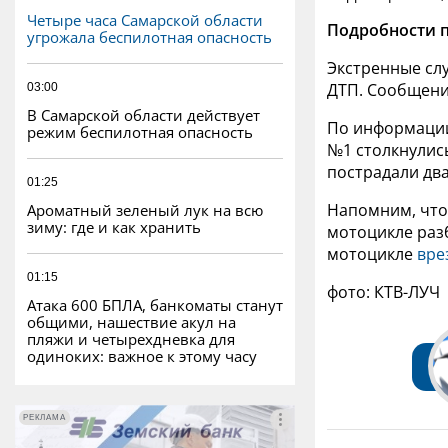
Четыре часа Самарской области
Подробности 
угрожала беспилотная опасность
Экстренные сл
ДТП. Сообщение
03:00
В Самарской области действует
По информации
режим беспилотная опасность
№1 столкнулис
пострадали дв
01:25
Напомним, что 
Ароматный зеленый лук на всю
зиму: где и как хранить
мотоцикле раз
мотоцикле
вре
01:15
фото: КТВ-ЛУЧ
Атака 600 БПЛА, банкоматы станут
общими, нашествие акул на
пляжи и четырехдневка для
одиноких: важное к этому часу
РЕКЛАМА
РЕКЛАМА