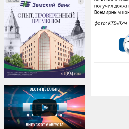
РЕКЛАМА
РЕКЛАМА
получил должн
Всемирным кон
фото: КТВ-ЛУЧ
ВЕСТИ ДЕТАЛЬНО
ВЫПУСК ОТ 6 АВГУСТА