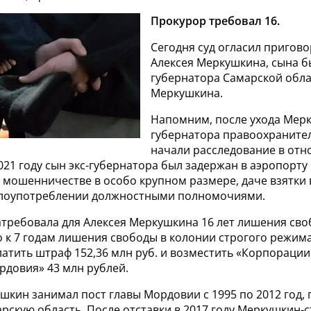
Прокурор требовал 16.
Сегодня суд огласил пригово
Алексея Меркушкина, сына 
губернатора Самарской обл
Меркушкина.
Напомним, после ухода Мерк
губернатора правоохраните
начали расследование в отн
021 году сын экс-губернатора был задержан в аэропорт
 мошенничестве в особо крупном размере, даче взятки 
злоупотреблении должностными полномочиями.
атребовала для Алексея Меркушкина 16 лет лишения сво
 к 7 годам лишения свободы в колонии строгого режима
атить штраф 152,36 млн руб. и возместить «Корпорации
рдовия» 43 млн рублей.
кин занимал пост главы Мордовии с 1995 по 2012 год, 
рскую область. После отставки в 2017 году Меркушкин-