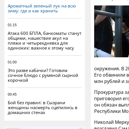
Ароматный зеленый лук на всю
зиму: где и как хранить
01:15
Атака 600 БПЛА, банкоматы станут
общими, нашествие акул на
пляжи и четырехдневка для
одиноких: важное к этому часу
01:00
окружения. В 2
Это разве кабачки? Готовим
Его обвинили в
сочное блюдо с румяной сырной
корочкой
млн рублей и 
Прокуратура з
00:45
приговорил его
Бой без правил: в Сызрани
он обязан выпл
женщины насмерть сцепились в
Республики Мо
домашних стенах
Николай Меркуш
возглавил Сама