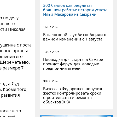
300 баллов как результат
большой работы: история успеха
Ильи Макарова из Сызрани
р по делу
бывшего
16.07.2026
асти Николая
В налоговой службе сообщили о
важном изменении с 1 августа
ушкина с поста
льные органы
13.07.2026
ошении его
Площадка для старта: в Самаре
у Шереметьево.
пройдет форум для молодых
в размере 7
предпринимателей
30.06.2026
боды. Суд
Вячеслав Федорищев поручил
. Кроме того,
жестко контролировать сроки
 развития
строительства и ремонта
объектов ЖКХ
после чего
старший