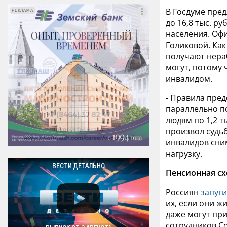
В Госдуме пре
РЕКЛАМА
РЕКЛАМА
до 16,8 тыс. р
населения. Оф
Голиковой. Как
получают нераб
могут, потому
инвалидом.
- Правила пред
параллельно по
людям по 1,2 т
произвол судьб
инвалидов сни
нагрузку.
ВЕСТИ ДЕТАЛЬНО
Пенсионная с
Россиян
запуг
их, если они ж
даже могут при
сотрудников С