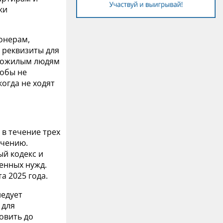
ки
ионерам,
 реквизиты для
 пожилым людям
тобы не
огда не ходят
о в течение трех
ачению.
ый кодекс и
енных нужд.
а 2025 года.
ледует
 для
овить до