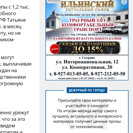
РЕКЛАМА
пы с 1,2 тыс.
собного
РФ Татьяне
. в месяц
ту, но не
ником-
 могут
я, выплачивая
ждан на
одственники
 огромную
венно урежут
 что за это
 видом
артирам и