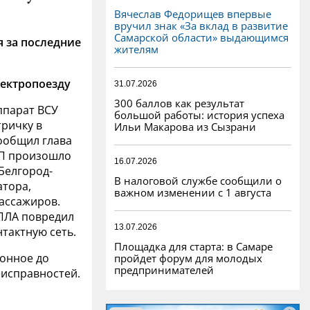
Вячеслав Федорищев впервые
вручил знак «За вклад в развитие
Самарской области» выдающимся
 за последние
жителям
лектропоезду
31.07.2026
300 баллов как результат
ппарат ВСУ
большой работы: история успеха
тричку в
Ильи Макарова из Сызрани
сообщил глава
ЧП произошло
16.07.2026
Белгород-
В налоговой службе сообщили о
атора,
важном изменении с 1 августа
пассажиров.
БПЛА повредил
13.07.2026
тактную сеть.
Площадка для старта: в Самаре
конное до
пройдет форум для молодых
предпринимателей
еисправностей.