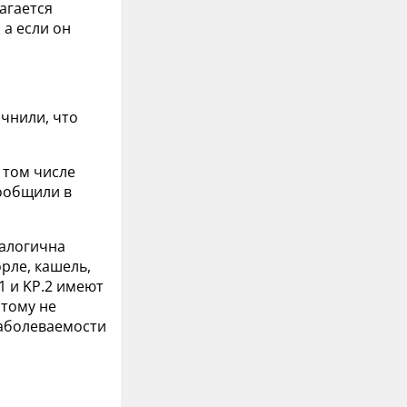
агается
а если он
очнили, что
 том числе
 сообщили в
налогична
рле, кашель,
1 и KP.2 имеют
этому не
заболеваемости