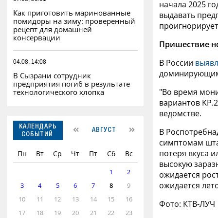
начала 2025 го
Как приготовить маринованные
выдавать пред
помидоры на зиму: проверенный
проигнорирует
рецепт для домашней
консервации
Пришествие но
В России
выяв
04.08, 14:08
доминирующим 
В Сызрани сотрудник
предприятия погиб в результате
"Во время мони
технологического хлопка
вариантов KP.2 
ведомстве.
КАЛЕНДАРЬ
В Роспотребна
АВГУСТ
СОБЫТИЙ
симптомам штам
потеря вкуса и
Пн
Вт
Ср
Чт
Пт
Сб
Вс
высокую заразн
1
2
ожидается рос
ожидается лето
3
4
5
6
7
8
9
10
11
12
13
14
15
16
Фото: КТВ-ЛУЧ
17
18
19
20
21
22
23