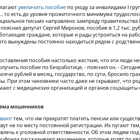
длагают
увеличить пособие
по уходу за инвалидами I груп
уб., то есть до уровня прожиточного минимума трудоспо
ициальное письмо направлено зампреду правительства 
 пояснил депутат Сергей Миронов, пособие в 1,2 тыс. руб
отающие граждане, которые и рады устроиться на рабо
 что вынуждены постоянно находиться рядом с родствен
оставления пособия настолько жесткие, что эти люди не
лучить пособие по безработице, - пояснил он. - Сегодн
ысячи рублей в месяц, государство, по сути, бросило гра
ы. При этом чиновники часто даже не скрывают, что р
мают с медицинских организаций и органов соцзащиты
хема мошенников
ивают
тем, что им прекратят платить пенсии или сущест
ивут не по месту постоянной регистрации. Их пугают тем,
влечь к уголовной ответственности. Об этом людям под
оцфонда рассказывают мошенники, которые ходят по кв