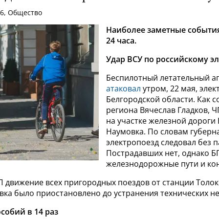
06, Общество
Наиболее заметные события
24 часа.
Удар ВСУ по российскому э
Беспилотный летательный а
атаковал
утром, 22 мая, элек
Белгородской области. Как 
региона Вячеслав Гладков, 
на участке железной дороги 
Наумовка. По словам губерн
электропоезд следовал без 
Пострадавших нет, однако 
железнодорожные пути и кон
ЧП движение всех пригородных поездов от станции Толо
вка было приостановлено до устранения технических н
собий в 14 раз