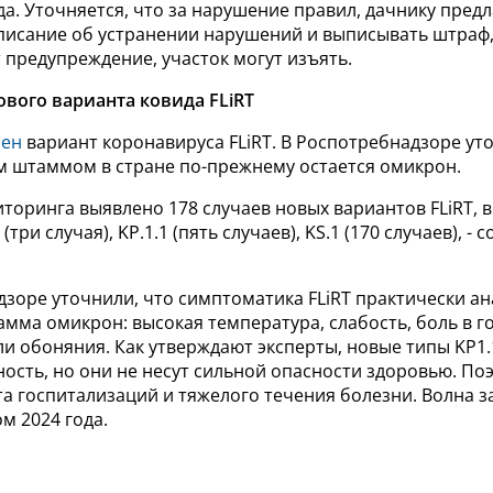
да. Уточняется, что за нарушение правил, дачнику предл
писание об устранении нарушений и выписывать штраф, 
 предупреждение, участок могут изъять.
вого варианта ковида FLiRT
лен
вариант коронавируса FLiRT. В Роспотребнадзоре ут
штаммом в стране по-прежнему остается омикрон.
торинга выявлено 178 случаев новых вариантов FLiRT, в
(три случая), KP.1.1 (пять случаев), KS.1 (170 случаев), -
дзоре уточнили, что симптоматика FLiRT практически а
ма омикрон: высокая температура, слабость, боль в го
ли обоняния. Как утверждают эксперты, новые типы KP1.
ость, но они не несут сильной опасности здоровью. По
та госпитализаций и тяжелого течения болезни. Волна 
м 2024 года.