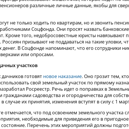
пенсионеров различные личные данные, якобы для свер
гут не только ходить по квартирам, но и звонить пенс
 работниками Соцфонда. Они просят назвать банковские
ат. Кроме того, недобросовестные юристы навязывают
. Россиян призывают не поддаваться на такие уловки, ч
 денег. В Соцфонде напоминают, что его сотрудники ник
оверками или опросами.
дачных участков
х дачников готовят
новое наказание
. Оно грозит тем, кт
 использовать свой земельный участок по прямому назн
азработал Росреестр. Речь идет о поправках в Земельн
и гражданами садоводства и огородничества для собств
 в случае их принятия, изменения вступят в силу с 1 март
е отмечается, что под освоением земельного участка с
приятия, необходимые для приведения его в пригодное
 состояние. Перечень этих мероприятий должны подгот