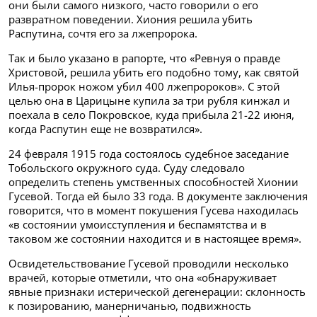
они были самого низкого, часто говорили о его
развратном поведении. Хиония решила убить
Распутина, сочтя его за лже­пророка.
Так и было указано в рапорте, что «Ревнуя о правде
Христовой, решила убить его подобно тому, как святой
Илья-пророк ножом убил 400 лжепророков». С этой
целью она в Царицыне купила за три рубля кинжал и
поехала в село Покровское, куда прибыла 21-22 июня,
когда Распутин еще не возвратился».
24 февраля 1915 года состоялось судебное заседание
Тобольского окружного суда. Суду следовало
определить степень умственных способностей Хионии
Гусевой. Тогда ей было 33 года. В документе заключения
говорится, что в момент покушения Гусева находилась
«в состоянии умоисступления и беспамятства и в
таковом же состоянии находится и в настоящее время».
Освидетельствование Гусевой проводили несколько
врачей, которые отметили, что она «обнаруживает
явные признаки истерической дегенерации: склонность
к позированию, манерничанью, подвижность