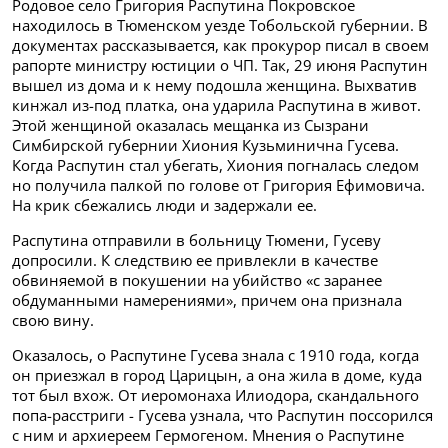
Родовое село Григория Распутина Покровское
находилось в Тюменском уезде Тобольской губернии. В
документах рассказывается, как прокурор писал в своем
рапорте министру юстиции о ЧП. Так, 29 июня Распутин
вышел из дома и к нему подошла женщина. Вы­хватив
кинжал из-под платка, она ударила Распутина в живот.
Этой женщиной оказалась мещанка из Сызрани
Симбирской губернии Хиония Кузьминична Гусева.
Когда Распутин стал убегать, Хио­ния погналась следом
но получила палкой по голове от Григория Ефимовича.
На крик сбежались люди и задержали ее.
Распутина отправили в больницу Тюмени, Гусеву
допросили. К следствию ее привлекли в качестве
обвиняемой в покушении на убийство «с заранее
обдуманными намерениями», причем она признала
свою вину.
Оказалось, о Распутине Гусева знала с 1910 года, когда
он приезжал в город Царицын, а она жила в доме, куда
тот был вхож. От иеромонаха Илиодора, скандального
попа-расстриги - Гусева узнала, что Распутин поссорился
с ним и архиереем Гермогеном. Мнения о Распутине