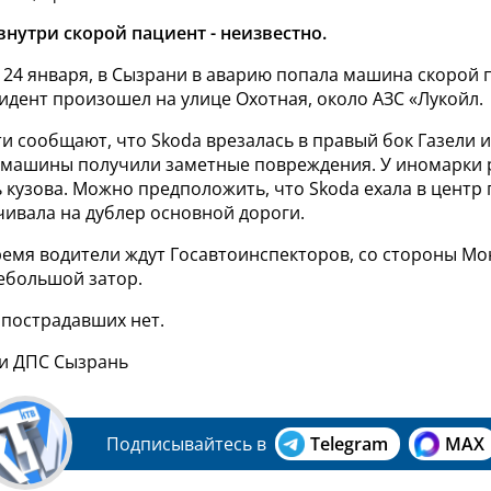
внутри скорой пациент - неизвестно.
, 24 января, в Сызрани в аварию попала машина скорой
дент произошел на улице Охотная, около
АЗС «Лукойл.
и сообщают, что Skoda врезалась в правый бок Газели и
е машины получили заметные повреждения. У иномарки 
 кузова. Можно предположить, что Skoda ехала в центр 
чивала на дублер основной дороги.
ремя водители ждут Госавтоинспекторов, со стороны М
ебольшой затор.
пострадавших нет.
 и ДПС Сызрань
Подписывайтесь в
Telegram
MAX