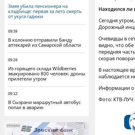
Змея убила пенсионера на
Находился ли 
кладбище: первая за лето смерть
от укуса гадюки
Сегодня утром
Дорожный инци
09:39
Очевидцы в сет
В колонию отправили банду
аптекарей из Самарской области
видно, что об
передняя часть
скорая повора
09:28
Из горящего склада Wildberries
В настоящее в
эвакуировано 800 человек: дроны
наблюдается
н
прилетели утром
Информации о 
09:12
Фото: КТВ-ЛУЧ
В Сызрани маршрутный автобус
попал в аварию
РЕКЛАМА
РЕКЛАМА