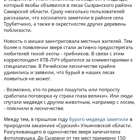
который якобы объявился в лесах Сызранского района
Самарской области. Сразу несколько пользователей
рассказали, что косолапого заметили в районе села
Трубетчино, а также в окрестностях других деревень
поблизости.
Новость о мишке заинтриговала местных жителей. Тем
более о появлении зверя стали активно предостерегать
любителей тихой охоты - грибников. В связи с этим
корреспондент КТВ-ЛУЧ обратился за комментариями к
специалистам. В Рачейском лесничестве крайне
удивились и заявили, что бурый в наших лесах
появиться не может.
- Возможно, кто-то решил пошутить или попросту
сработала поговорка «у страха глаза велики». Или люди
спутали медведя с другим животным, например с лосем,
- пояснили в лесничестве.
Между тем, в прошлом году
бурого медведя заметили
в
природном заказнике «Сурский» Ульяновской области.
Разгуливающего в одиночестве зверя запечатлела
фотоловушка. До Сызрани от тех мест примерно 150