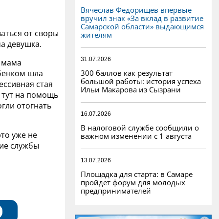
Вячеслав Федорищев впервые
вручил знак «За вклад в развитие
Самарской области» выдающимся
аться от своры
жителям
а девушка.
31.07.2026
я мама
300 баллов как результат
ебенком шла
большой работы: история успеха
ессивная стая
Ильи Макарова из Сызрани
 тут на помощь
гли отогнать
16.07.2026
В налоговой службе сообщили о
это уже не
важном изменении с 1 августа
ие службы
13.07.2026
Площадка для старта: в Самаре
пройдет форум для молодых
предпринимателей