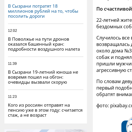
В Сызрани потратят 18
По счастливой
миллионов рублей на то, чтобы
посолить дороги
22-летней жит
бездомных соба
12:02
Случилось все 
В Поволжье на пути дронов
оказался башенный кран:
возвращалась 
подробности воздушного налета
около дома №3 
собак и поднял
пришли мужчин
11:39
агрессивную с
В Сызрани 19-летний юноша не
вовремя пошел на обгон:
По словам деву
очевидцы вызвали скорую
первый подобн
обратят вниман
11:23
Кого из россиян отправят на
фото: pixabay.
пенсию уже в этом году: считается
стаж, а не возраст