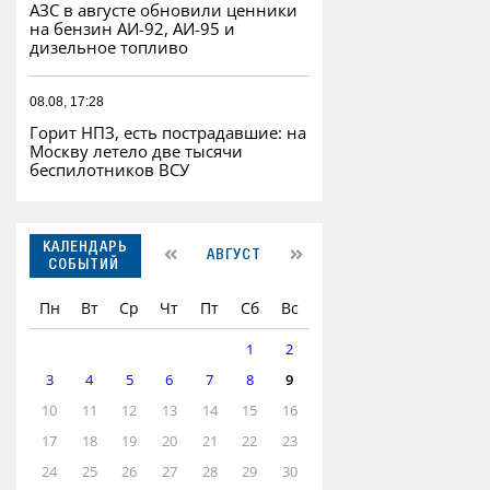
АЗС в августе обновили ценники
на бензин АИ-92, АИ-95 и
дизельное топливо
08.08, 17:28
Горит НПЗ, есть пострадавшие: на
Москву летело две тысячи
беспилотников ВСУ
КАЛЕНДАРЬ
АВГУСТ
СОБЫТИЙ
Пн
Вт
Ср
Чт
Пт
Сб
Вс
1
2
3
4
5
6
7
8
9
10
11
12
13
14
15
16
17
18
19
20
21
22
23
24
25
26
27
28
29
30