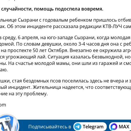
 случайности, помощь подоспела вовремя.
ельнице Сызрани с годовалым ребенком пришлось отбив
к. Об этом инциденте рассказала редакции КТВ-ЛУЧ сам
в среду, 6 апреля, на юго-западе Сызрани, когда молода
домой.
По словам девушки, около 3-4 часов дня она с р
на проспекте 50 лет Октября. Внезапно ее окружила агр
ся угрожающий лай. Ситуация казалась безвыходной, но
ы. На счастье молодой мамы, они шли из гаражей и смо
таю.
шки, стая бездомных псов поселилась здесь не вчера и 
ый инцидент. Жительница надеется, что соответствующ
ие на эту проблему.
com
Подписывайтесь в
Telegram
MAX