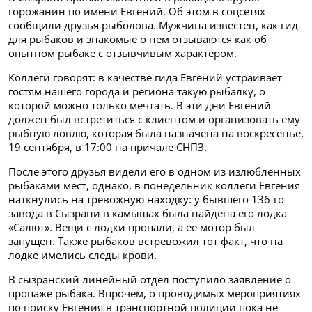
горожанин по имени Евгений. Об этом в соцсетях
сообщили друзья рыболова. Мужчина известен, как гид
для рыбаков и знакомые о нем отзываются как об
опытном рыбаке с отзывчивым характером.
Коллеги говорят: в качестве гида Евгений устраивает
гостям нашего города и региона такую рыбалку, о
которой можно только мечтать. В эти дни Евгений
должен был встретиться с клиентом и организовать ему
рыбную ловлю, которая была назначена на воскресенье,
19 сентября, в 17:00 на причале СНПЗ.
После этого друзья видели его в одном из излюбленных
рыбаками мест, однако, в понедельник коллеги Евгения
наткнулись на тревожную находку:
у бывшего 136-го
завода в Сызрани в камышах была найдена его лодка
«Салют». Вещи с лодки пропали, а ее мотор был
запущен. Также рыбаков встревожил тот факт, что на
лодке имелись следы крови.
В сызранский линейный отдел поступило заявление о
пропаже рыбака. Впрочем, о проводимых мероприятиях
по поиску Евгения в транспортной полиции пока не