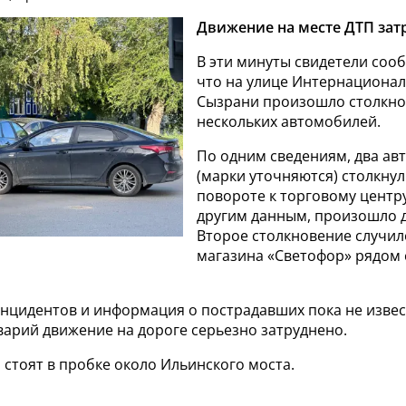
Движение на месте ДТП зат
В эти минуты свидетели соо
что на улице Интернационал
Сызрани произошло столкн
нескольких автомобилей.
По одним сведениям, два ав
(марки уточняются) столкнул
повороте к торговому центру
другим данным, произошло д
Второе столкновение случил
магазина «Светофор» рядом
нцидентов и информация о пострадавших пока не извес
аварий движение на дороге серьезно затруднено.
стоят в пробке около Ильинского моста.