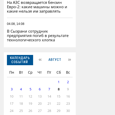
На АЗС возвращается бензин
Евро‑2: какие машины можно и
какие нельзя им заправлять
04.08, 14:08
В Сызрани сотрудник
предприятия погиб в результате
технологического хлопка
КАЛЕНДАРЬ
АВГУСТ
СОБЫТИЙ
Пн
Вт
Ср
Чт
Пт
Сб
Вс
1
2
3
4
5
6
7
8
9
10
11
12
13
14
15
16
17
18
19
20
21
22
23
24
25
26
27
28
29
30