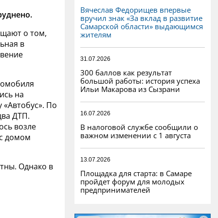
Вячеслав Федорищев впервые
руднено.
вручил знак «За вклад в развитие
Самарской области» выдающимся
бщают о том,
жителям
ьная в
овение
31.07.2026
300 баллов как результат
большой работы: история успеха
томобиля
Ильи Макарова из Сызрани
ись на
 «Автобус». По
16.07.2026
ва ДТП.
ось возле
В налоговой службе сообщили о
важном изменении с 1 августа
 с домом
13.07.2026
тны. Однако в
Площадка для старта: в Самаре
пройдет форум для молодых
предпринимателей