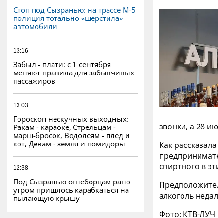
Стоп под Сызранью: на трассе М-5
полиция тотально «шерстила»
автомобили
13:16
Забыл - плати: с 1 сентября
меняют правила для забывчивых
пассажиров
13:03
Гороскоп нескучных выходных:
звонки, а 28 и
Ракам - караоке, Стрельцам -
марш-бросок, Водолеям - плед и
кот, Девам - земля и помидоры
Как рассказал
предпринимате
спиртного в эт
12:38
Под Сызранью огнеборцам рано
Предположитель
утром пришлось карабкаться на
алкоголь недал
пылающую крышу
Фото: КТВ-ЛУЧ