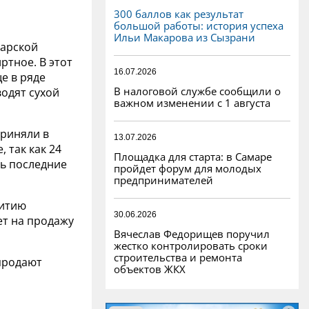
300 баллов как результат
большой работы: история успеха
Ильи Макарова из Сызрани
марской
ртное. В этот
16.07.2026
е в ряде
В налоговой службе сообщили о
одят сухой
важном изменении с 1 августа
риняли в
13.07.2026
 так как 24
Площадка для старта: в Самаре
ть последние
пройдет форум для молодых
предпринимателей
витию
30.06.2026
ет на продажу
Вячеслав Федорищев поручил
жестко контролировать сроки
строительства и ремонта
 продают
объектов ЖКХ