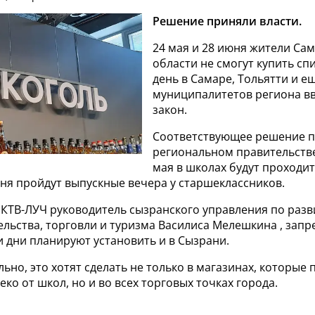
Решение приняли власти.
24 мая и 28 июня жители Са
области не смогут купить спи
день в Самаре, Тольятти и ещ
муниципалитетов региона вв
закон.
Соответствующее решение п
региональном правительстве,
мая в школах будут проходи
юня пройдут выпускные вечера у старшеклассников.
а КТВ-ЛУЧ руководитель сызранского управления по раз
льства, торговли и туризма Василиса Мелешкина , запр
и дни планируют установить и в Сызрани.
но, это хотят сделать не только в магазинах, которые
еко от школ, но и во всех торговых точках города.