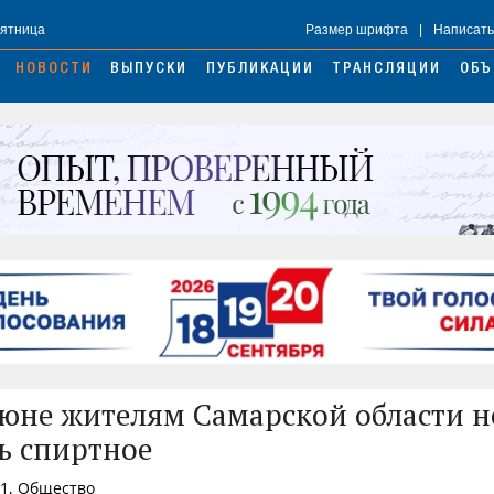
Пятница
Размер шрифта
|
Написать
НОВОСТИ
ВЫПУСКИ
ПУБЛИКАЦИИ
ТРАНСЛЯЦИИ
ОБЪ
июне жителям Самарской области н
ь спиртное
21, Общество