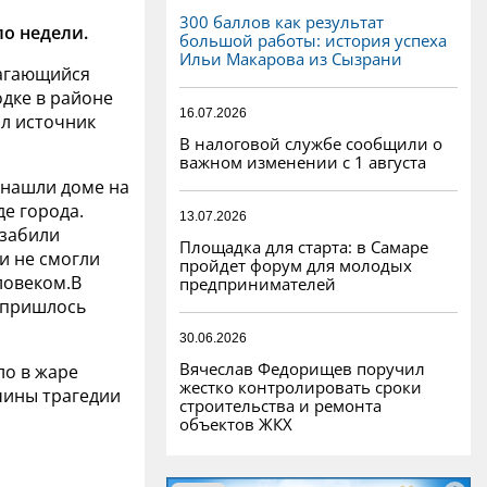
300 баллов как результат
ло недели.
большой работы: история успеха
Ильи Макарова из Сызрани
агающийся
одке в районе
16.07.2026
л источник
В налоговой службе сообщили о
важном изменении с 1 августа
 нашли доме на
е города.
13.07.2026
 забили
Площадка для старта: в Самаре
и не смогли
пройдет форум для молодых
ловеком.В
предпринимателей
у пришлось
30.06.2026
Вячеслав Федорищев поручил
ло в жаре
жестко контролировать сроки
чины трагедии
строительства и ремонта
объектов ЖКХ