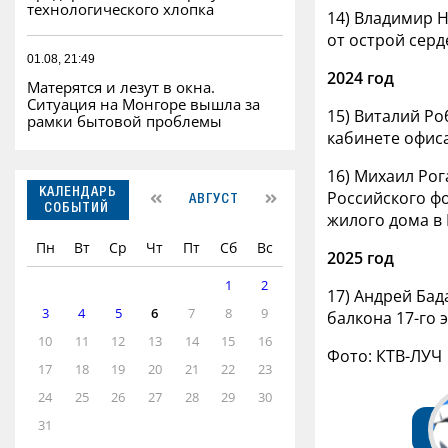
технологического хлопка
14) Владимир Н
от острой серд
01.08, 21:49
2024 год
Матерятся и лезут в окна.
Ситуация на Монгоре вышла за
15) Виталий Ро
рамки бытовой проблемы
кабинете офиса
16) Михаил Рог
КАЛЕНДАРЬ
Российского фо
АВГУСТ
СОБЫТИЙ
жилого дома в 
Пн
Вт
Ср
Чт
Пт
Сб
Вс
2025 год
1
2
17) Андрей Бад
3
4
5
6
7
8
9
балкона 17-го 
10
11
12
13
14
15
16
Фото: КТВ-ЛУЧ
17
18
19
20
21
22
23
24
25
26
27
28
29
30
31