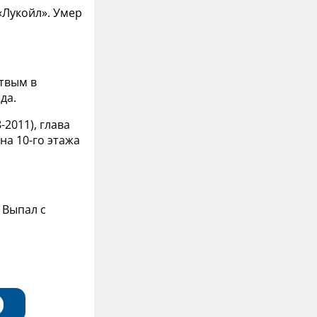
«Лукойл». Умер
ртвым в
да.
2011), глава
на 10-го этажа
 Выпал с