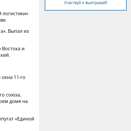
й логистики»
ве.
та». Выпал из
о Востока и
ский.
 окна 11-го
го союза,
воем доме на
епутат «Единой