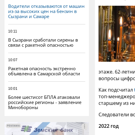
Водители отказываются от машин
из-за высоких цен на бензин в
Сызрани и Самаре
10:11
В Сызрани сработали сирены в
связи с ракетной опасностью
10:07
Ракетная опасность экстренно
этаже. 62-летн
объявлена в Самарской области
вопросы цифро
10:01
Как подсчитал
топ-менеджеро
Более шестисот БПЛА атаковали
российские регионы - заявление
старшему из ни
Минобороны
Следователи во
2022 год
РЕКЛАМА
РЕКЛАМА