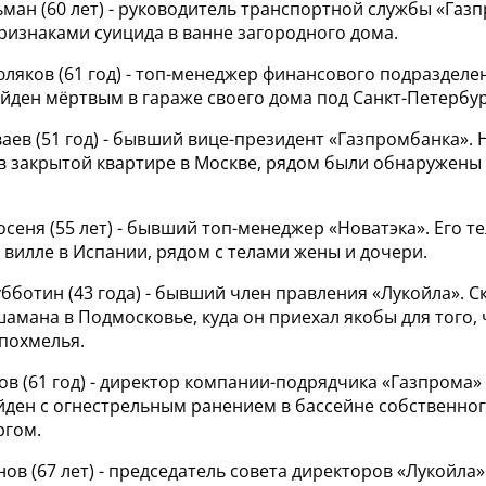
ман (60 лет) - руководитель транспортной службы «Газп
ризнаками суицида в ванне загородного дома.
юляков (61 год) - топ-менеджер финансового подразделе
йден мёртвым в гараже своего дома под Санкт-Петербу
ваев (51 год) - бывший вице-президент «Газпромбанка».
в закрытой квартире в Москве, рядом были обнаружены 
осеня (55 лет) - бывший топ-менеджер «Новатэка». Его т
вилле в Испании, рядом с телами жены и дочери.
убботин (43 года) - бывший член правления «Лукойла». С
амана в Подмосковье, куда он приехал якобы для того,
 похмелья.
в (61 год) - директор компании-подрядчика «Газпрома» 
йден с огнестрельным ранением в бассейне собственног
ргом.
нов (67 лет) - председатель совета директоров «Лукойла»