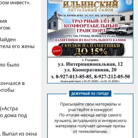
ром инвест».
РЕКЛАМА
ния
ргом.
 Найден
тела его жены
ело было
кончался в
 чтобы
(«Астра
о дома под
. Выпал из окна