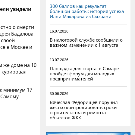
300 баллов как результат
тели увидели
большой работы: история успеха
Ильи Макарова из Сызрани
естно о смерти
16.07.2026
дрея Бадалова.
В налоговой службе сообщили о
 своей
важном изменении с 1 августа
се в Москве и
13.07.2026
м же доме на 10
Площадка для старта: в Самаре
е курировал
пройдет форум для молодых
предпринимателей
как минимум 17
30.06.2026
 Самому
Вячеслав Федорищев поручил
жестко контролировать сроки
строительства и ремонта
объектов ЖКХ