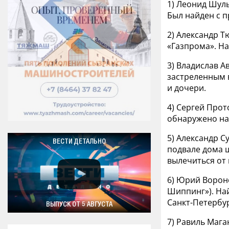
1) Леонид Шуль
Был найден с п
2) Александр Т
«Газпрома». На
3) Владислав А
застреленным 
и дочери.
4) Сергей Прот
обнаружено на 
5) Александр С
ВЕСТИ ДЕТАЛЬНО
подвале дома ш
вылечиться от
6) Юрий Вороно
Шиппинг»). На
Санкт-Петербу
ВЫПУСК ОТ 5 АВГУСТА
7) Равиль Мага