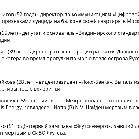
ников (52 года) - директор по коммуникациям «Цифрово
с признаками суицида на балконе своей квартиры в Моск
 (65 лет) - депутат и основатель «Владимирского стандар
ндии.
ин (39 лет) - директор госкорпорации развития Дальнег
 с катера во время прогулки по морю возле острова Рус
айкова (28 лет) - вице-президент «Локо-Банка». Выпала из
артиры после вечеринки.
овнейко (59 лет) - директор Межрегионального топливно
ls Energy, совладелец Nafta (B) N.V. Найден мертвым в с
ко (51 год) - первый замглавы «Якутскэнерго», бывший д
н мертвым в СИЗО Якутска.