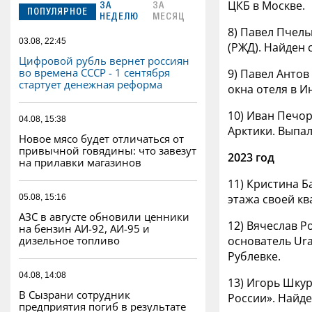
ЦКБ в Москве.
ЗА
ЗА
ПОПУЛЯРНОЕ
НЕДЕЛЮ
МЕСЯЦ
8) Павел Пчель
03.08, 22:45
(РЖД). Найден 
Цифровой рубль вернет россиян
во времена СССР - 1 сентября
9) Павел Антов
стартует денежная реформа
окна отеля в И
10) Иван Печор
04.08, 15:38
Арктики. Выпал
Новое мясо будет отличаться от
привычной говядины: что завезут
2023 год
на прилавки магазинов
11) Кристина Б
этажа своей кв
05.08, 15:16
АЗС в августе обновили ценники
12) Вячеслав Р
на бензин АИ-92, АИ-95 и
основатель Ura
дизельное топливо
Рублевке.
04.08, 14:08
13) Игорь Шкур
В Сызрани сотрудник
России». Найде
предприятия погиб в результате