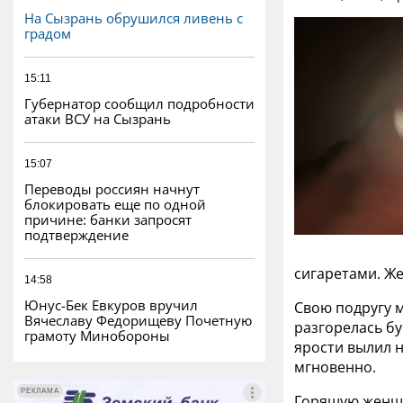
На Сызрань обрушился ливень с
градом
15:11
Губернатор сообщил подробности
атаки ВСУ на Сызрань
15:07
Переводы россиян начнут
блокировать еще по одной
причине: банки запросят
подтверждение
сигаретами. Ж
14:58
Юнус-Бек Евкуров вручил
Свою подругу м
Вячеславу Федорищеву Почетную
разгорелась бу
грамоту Минобороны
ярости вылил 
мгновенно.
РЕКЛАМА
РЕКЛАМА
Горящую женщи