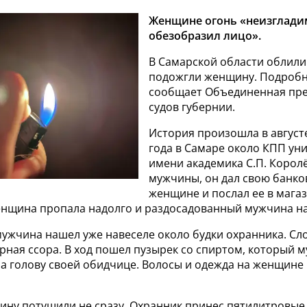
Женщине огонь «неизглади
обезобразил лицо».
В Самарской области облили
подожгли женщину. Подробн
сообщает Объединенная пре
судов губернии.
История произошла в авгус
года в Самаре около КПП ун
имени академика С.П. Корол
мужчины, он дал свою банко
женщине и послал ее в магаз
енщина пропала надолго и раздосадованный мужчина на
ужчина нашел уже навеселе около будки охранника. Сло
рная ссора. В ход пошел пузырек со спиртом, который 
на голову своей обидчице. Волосы и одежда на женщине
ну потушили не сразу. Охранник принес пятилитровые 