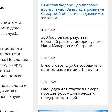
Вячеслав Федорищев впервые
мо
вручил знак «За вклад в развитие
Самарской области» выдающимся
жителям
 спиртом и
ости дела
31.07.2026
сс-служба
300 баллов как результат
большой работы: история успеха
Ильи Макарова из Сызрани
те прошлого
иверситета
16.07.2026
ёва. По словам
вскую карту
В налоговой службе сообщили о
важном изменении с 1 августа
ин за
чал поиски.
13.07.2026
во за слово и
Площадка для старта: в Самаре
мужчина в
пройдет форум для молодых
 вспыхнули
предпринимателей
бутыли с