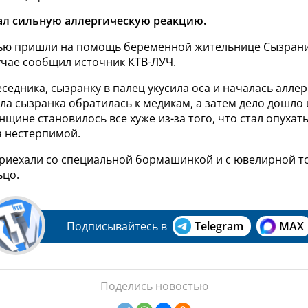
ал сильную аллергическую реакцию.
ью пришли на помощь беременной жительнице Сызрани
чае сообщил источник КТВ-ЛУЧ.
седника, сызранку в палец укусила оса и началась алле
ла сызранка обратилась к медикам, а затем дело дошло 
нщине становилось все хуже из-за того, что стал опухат
а нестерпимой.
риехали со специальной бормашинкой и с ювелирной т
ьцо.
Подписывайтесь в
Telegram
MAX
Поделись новостью