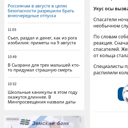
Россиянам в августе в целях
Укус осы вызв
безопасности разрешили брать
внеочередные отпуска
Спасатели ноч
необычном слу
11:03
По словам собе
Съел, раздал и денег, как из рога
изобилия: приметы на 9 августа
реакция. Снача
спасателей. Же
от кольца стал
10:49
В Сызрани для трех малышей кто-
Специалисты п
то придумал страшную смерть
распилили кол
10:32
Школьные каникулы в этом году
окажутся длиннее. В
Минпросвещения назвали даты
РЕКЛАМА
РЕКЛАМА