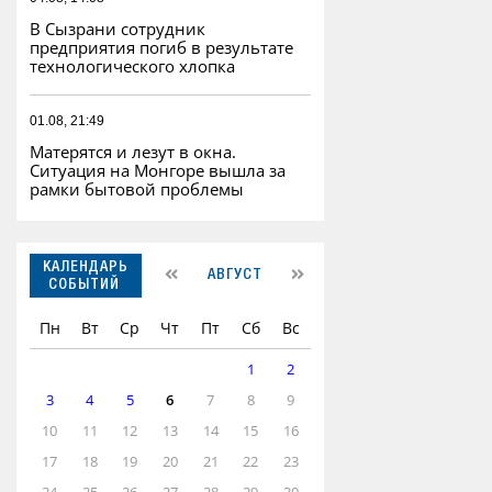
В Сызрани сотрудник
предприятия погиб в результате
технологического хлопка
01.08, 21:49
Матерятся и лезут в окна.
Ситуация на Монгоре вышла за
рамки бытовой проблемы
КАЛЕНДАРЬ
АВГУСТ
СОБЫТИЙ
Пн
Вт
Ср
Чт
Пт
Сб
Вс
1
2
3
4
5
6
7
8
9
10
11
12
13
14
15
16
17
18
19
20
21
22
23