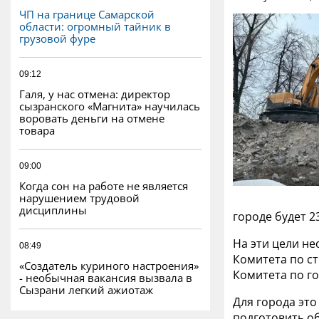
ЧП на границе Самарской
области: огромный тайник в
грузовой фуре
09:12
Галя, у нас отмена: директор
сызранского «Магнита» научилась
воровать деньги на отмене
товара
09:00
Когда сон на работе не является
нарушением трудовой
дисциплины
городе будет 2
На эти цели н
08:49
Комитета по с
«Создатель куриного настроения»
Комитета по г
- необычная вакансия вызвала в
Сызрани легкий ажиотаж
Для города эт
подготовить о