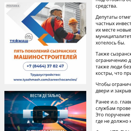
средства.
РЕКЛАМА
РЕКЛАМА
Депутаты отме
частных инвест
их месте новые
муниципалитето
хотелось бы.
Также сызранс
ограничению до
также люди бе
костры, что пр
Чтобы огранич
двери и закры
ВЕСТИ ДЕТАЛЬНО
Ранее и.о. гл
службам провес
Это поручение
где не должно 