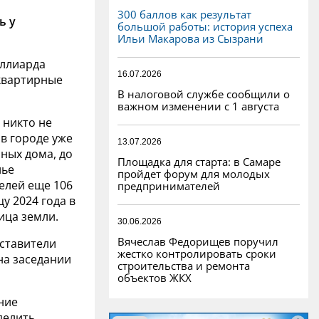
300 баллов как результат
ь у
большой работы: история успеха
Ильи Макарова из Сызрани
ллиарда
16.07.2026
квартирные
В налоговой службе сообщили о
важном изменении с 1 августа
 никто не
в городе уже
13.07.2026
ных дома, до
Площадка для старта: в Самаре
лье
пройдет форум для молодых
елей еще 106
предпринимателей
у 2024 года в
ица земли.
30.06.2026
Вячеслав Федорищев поручил
дставители
жестко контролировать сроки
на заседании
строительства и ремонта
объектов ЖКХ
ние
делить