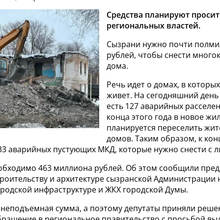
Средства планируют просит
региональных властей.
Сызрани нужно почти полми
рублей, чтобы снести много
дома.
Речь идет о домах, в которых
живет. На сегодняшний день 
есть 127 аварийных расселен
конца этого года в новое жи
планируется переселить жит
домов. Таким образом, к конц
33 аварийных пустующих МКД, которые нужно снести с л
еобходимо 463 миллиона рублей. Об этом сообщили пре
троительству и архитектуре сызранской Администрации 
ородской инфраструктуре и ЖКХ городской Думы.
о неподъемная сумма, а поэтому депутаты приняли реше
бращение в региональное правительство с просьбой вы