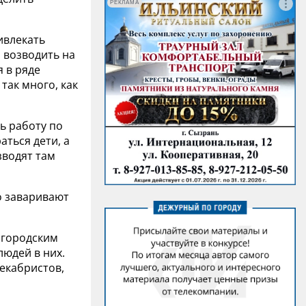
РЕКЛАМА
ивлекать
и возводить на
я в ряде
так много, как
ь работу по
аться дети, а
зводят там
о заваривают
 городским
людей в них.
екабристов,