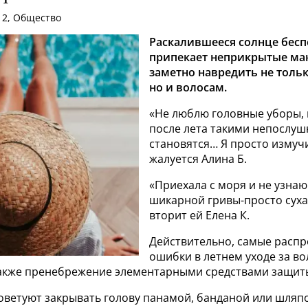
12, Общество
Раскалившееся солнце бес
припекает неприкрытые ма
заметно навредить не толь
но и волосам.
«Не люблю головные уборы,
после лета такими непослу
становятся… Я просто измучи
жалуется Алина Б.
«Приехала с моря и не узнаю
шикарной гривы-просто сухая
вторит ей Елена К.
Действительно, самые расп
ошибки в летнем уходе за во
 также пренебрежение элементарными средствами защит
оветуют закрывать голову панамой, банданой или шляп