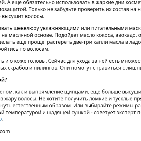
й. А еще обязательно использовать в жаркие дни косм
мозащитой. Только не забудьте проверить их состав на 
 высушит волосы.
вать шевелюру увлажняющими или питательными маск
 на масляной основе. Подойдет масло кокоса, авокадо, 
елать еще проще: растереть две-три капли масла в ладо
ойтись по волосам.
ь и о коже головы. Сейчас для ухода за ней есть множес
ых скрабов и пилингов. Они помогут справиться с лиш
ой?
феном, как и выпрямление щипцами, еще больше высушит
 жару волосы. Не хотите получить ломкие и тусклые пр
хнуть естественным образом. Или выбирайте режимы р
ой температурой и щадящей сушкой - советует эксперт п
Ф
.
.com