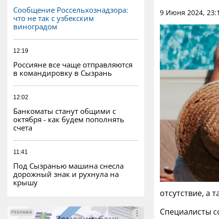
Сообщение Россельхознадзора:
9 Июня 2024, 23:
что не так с узбекским
виноградом
12:19
Россияне все чаще отправляются
в командировку в Сызрань
12:02
Банкоматы станут общими с
октября - как будем пополнять
счета
11:41
Под Сызранью машина снесла
дорожный знак и рухнула на
крышу
отсутствие, а
Специалисты с
РЕКЛАМА
РЕКЛАМА