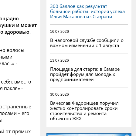
300 баллов как результат
большой работы: история успеха
Ильи Макарова из Сызрани
пощадно
кушки и может
ко здоровью,
16.07.2026
В налоговой службе сообщили о
важном изменении с 1 августа
 но волосы
шными
13.07.2026
лась» -
Площадка для старта: в Самаре
пройдет форум для молодых
предпринимателей
 себя: вместо
 пакля» -
30.06.2026
Вячеслав Федорищев поручил
ространенные
жестко контролировать сроки
лосами – его
строительства и ремонта
объектов ЖКХ
ы.
ой от прямых