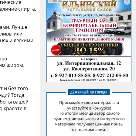
етические
РЕКЛАМА
наличие спирта.
ами. Лучше
оливы или
нях и легкими
тво
ним жиром.
 и без того
яди? Тогда
аботы вашей
о красоте в