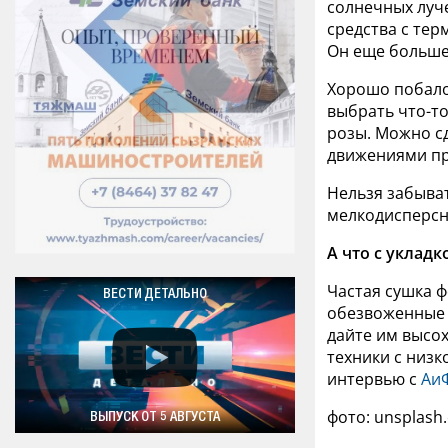
солнечных луче
средства с тер
Он еще больше
Хорошо побало
выбрать что-то
розы. Можно сд
движениями пр
Нельзя забыват
мелкодисперсн
А что с укладк
Частая сушка 
ВЕСТИ ДЕТАЛЬНО
обезвоженные в
дайте им высо
техники с низк
интервью с
Аи
фото: unsplash
ВЫПУСК ОТ 5 АВГУСТА