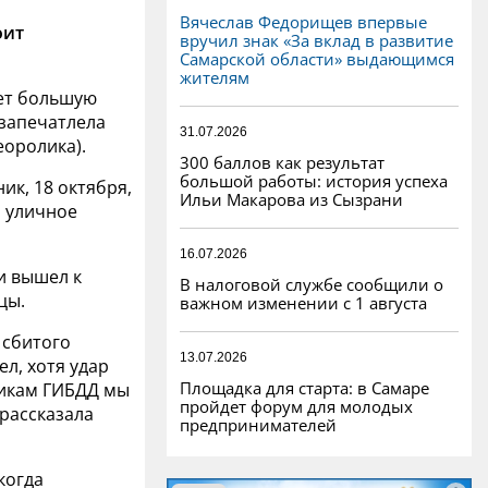
Вячеслав Федорищев впервые
оит
вручил знак «За вклад в развитие
Самарской области» выдающимся
жителям
ает большую
 запечатлела
31.07.2026
еоролика).
300 баллов как результат
большой работы: история успеха
ик, 18 октября,
Ильи Макарова из Сызрани
о уличное
16.07.2026
и вышел к
В налоговой службе сообщили о
цы.
важном изменении с 1 августа
 сбитого
13.07.2026
ел, хотя удар
Площадка для старта: в Самаре
никам ГИБДД мы
пройдет форум для молодых
 рассказала
предпринимателей
когда