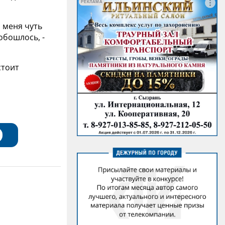
РЕКЛАМА
 меня чуть
обошлось, -
стоит