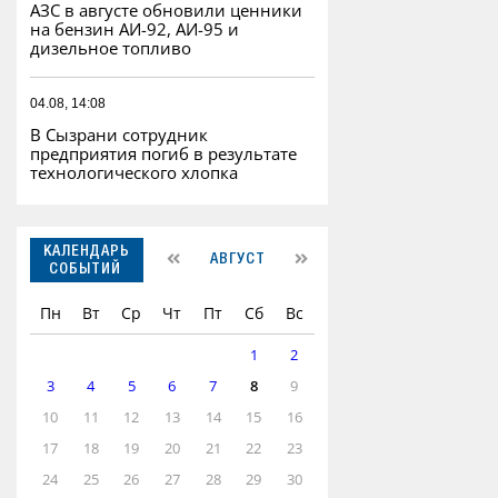
АЗС в августе обновили ценники
на бензин АИ-92, АИ-95 и
дизельное топливо
04.08, 14:08
В Сызрани сотрудник
предприятия погиб в результате
технологического хлопка
КАЛЕНДАРЬ
АВГУСТ
СОБЫТИЙ
Пн
Вт
Ср
Чт
Пт
Сб
Вс
1
2
3
4
5
6
7
8
9
10
11
12
13
14
15
16
17
18
19
20
21
22
23
24
25
26
27
28
29
30