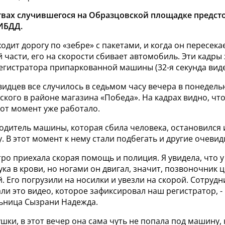
твах случившегося на Образцовской площадке предст
ИБДД.
дит дорогу по «зебре» с пакетами, и когда он пересек
 части, его на скорости сбивает автомобиль. Эти кадры
егистратора припаркованной машины (32-я секунда вид
идцев все случилось в седьмом часу вечера в понедельн
ского в районе магазина «Победа». На кадрах видно, чт
тот момент уже работало.
одитель машины, которая сбила человека, остановился 
 В этот момент к нему стали подбегать и другие очевид
тро приехала скорая помощь и полиция. Я увидела, что у
ка в крови, но ногами он двигал, значит, позвоночник ц
 Его погрузили на носилки и увезли на скорой. Сотруд
ли это видео, которое зафиксировал наш регистратор, -
ьница Сызрани Надежда.
шки, в этот вечер она сама чуть не попала под машину, 