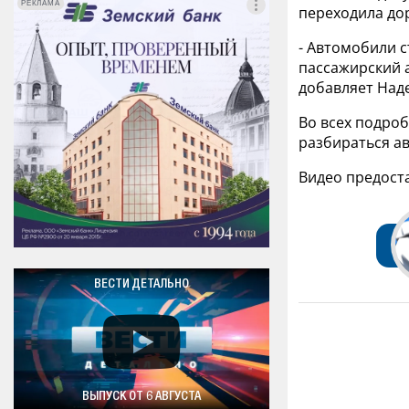
РЕКЛАМА
РЕКЛАМА
переходила дор
- Автомобили с
пассажирский а
добавляет Над
Во всех подро
разбираться а
Видео предост
ВЕСТИ ДЕТАЛЬНО
ВЫПУСК ОТ 6 АВГУСТА