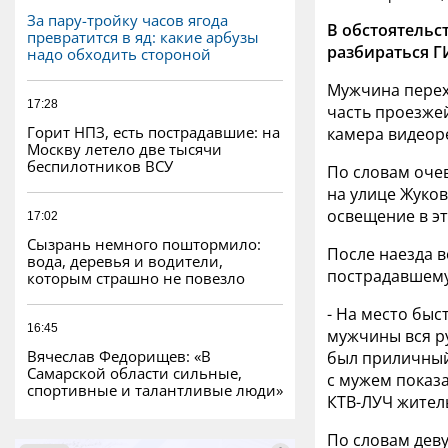
За пару-тройку часов ягода
В обстоятельс
превратится в яд: какие арбузы
разбираться Г
надо обходить стороной
Мужчина перехо
17:28
часть проезжей
Горит НПЗ, есть пострадавшие: на
камера видеор
Москву летело две тысячи
беспилотников ВСУ
По словам очев
на улице Жуков
освещение в э
17:02
Сызрань немного поштормило:
После наезда в
вода, деревья и водители,
пострадавшему.
которым страшно не повезло
- На место быс
16:45
мужчины вся ру
Вячеслав Федорищев: «В
был приличный.
Самарской области сильные,
с мужем показа
спортивные и талантливые люди»
КТВ-ЛУЧ жител
По словам деву