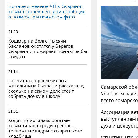
Ночное огненное ЧП в Сызрани:
хозяин сгоревшего дома сообщил
о возможном поджоге – фото
21:23
Кошмар на Волге: тысячи
бакланов охотятся у берегов
Сызрани и пожирают тонны рыбы
- видео
21:14
Посчитала, прослезилась:
жительница Сызрани рассказала,
Самарской обла
сколько на самом деле стоит
Усинском залив
собрать дочку в школу
всего самарско
Ассоциация ве
21:01
выступлением и
Ходят по могилам: рогатые
хозяйничают среди крестов -
духа и целеус
тревожные кадры с сызранского
кладбища
Отметим, что У