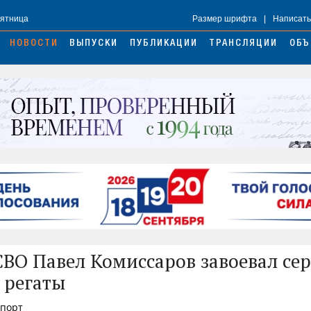
Пятница
Размер шрифта
|
Написать
НОВОСТИ
ВЫПУСКИ
ПУБЛИКАЦИИ
ТРАНСЛЯЦИИ
ОБЪ
СВО Павел Комиссаров завоевал се
 регаты
Спорт