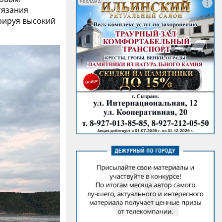
РЕКЛАМА
тязания
рируя высокий