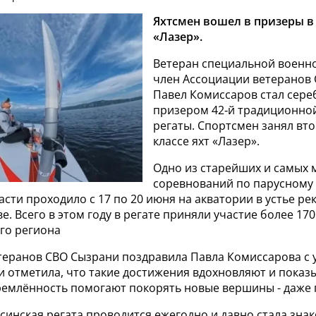
Яхтсмен вошел в призеры в 
«Лазер».
Ветеран специальной военн
член Ассоциации ветеранов
Павел Комиссаров стал сер
призером 42‑й традиционно
регаты. Спортсмен занял вто
классе яхт «Лазер».
Одно из старейших и самых
соревнований по парусному 
сти проходило с 17 по 20 июня на акватории в устье рек
е. Всего в этом году в регате приняли участие более 17
го региона
теранов СВО Сызрани поздравила Павла Комиссарова с
 отметила, что такие достижения вдохновляют и показ
тремлённость помогают покорять новые вершины - даже 
синская регата проводится ежегодно и давно стала зна