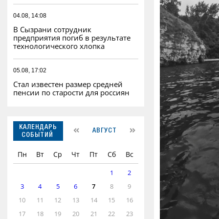
04.08, 14:08
В Сызрани сотрудник
предприятия погиб в результате
технологического хлопка
05.08, 17:02
Стал известен размер средней
пенсии по старости для россиян
КАЛЕНДАРЬ
АВГУСТ
СОБЫТИЙ
Пн
Вт
Ср
Чт
Пт
Сб
Вс
1
2
3
4
5
6
7
8
9
10
11
12
13
14
15
16
17
18
19
20
21
22
23