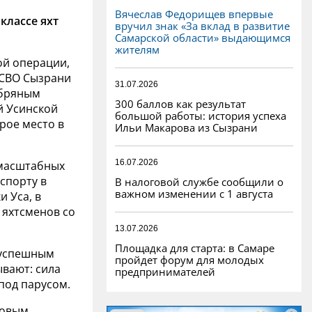
Вячеслав Федорищев впервые
классе яхт
вручил знак «За вклад в развитие
Самарской области» выдающимся
жителям
ой операции,
 СВО Сызрани
31.07.2026
ебряным
300 баллов как результат
й Усинской
большой работы: история успеха
рое место в
Ильи Макарова из Сызрани
16.07.2026
 масштабных
спорту в
В налоговой службе сообщили о
важном изменении с 1 августа
и Уса, в
0 яхтсменов со
13.07.2026
Площадка для старта: в Самаре
 успешным
пройдет форум для молодых
ывают: сила
предпринимателей
под парусом.
ковым