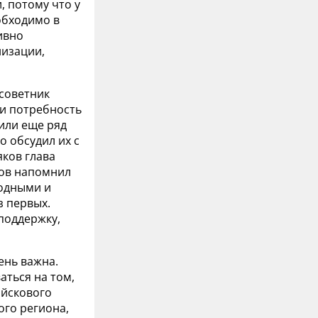
, потому что у
еобходимо в
ивно
низации,
 советник
ли потребность
или еще ряд
о обсудил их с
ков глава
ров напомнил
родными и
з первых.
поддержку,
ень важна.
аться на том,
ойскового
ого региона,