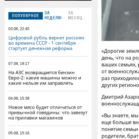
ЗА
ЗА
ПОПУЛЯРНОЕ
НЕДЕЛЮ
МЕСЯЦ
03.08, 22:45
Цифровой рубль вернет россиян
во времена СССР - 1 сентября
стартует денежная реформа
«Дорогие земля
день, что на р
ваших семьях, 
07.08, 19:17
от военнослужа
На АЗС возвращается бензин
Евро‑2: какие машины можно и
раз приходилос
какие нельзя им заправлять
других регионо
Дмитрий Азаров
04.08, 15:38
военнослужащи
Новое мясо будет отличаться от
привычной говядины: что завезут
«Вы знаете, мы
на прилавки магазинов
еще больше вн
понятие семьи 
05.08, 15:16
родители, бра