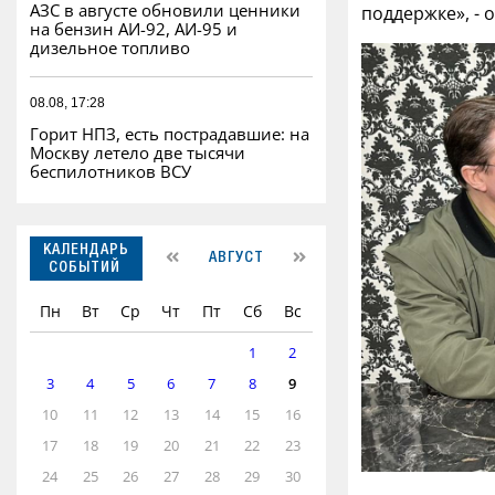
АЗС в августе обновили ценники
поддержке», - 
на бензин АИ-92, АИ-95 и
дизельное топливо
08.08, 17:28
Горит НПЗ, есть пострадавшие: на
Москву летело две тысячи
беспилотников ВСУ
КАЛЕНДАРЬ
АВГУСТ
СОБЫТИЙ
Пн
Вт
Ср
Чт
Пт
Сб
Вс
1
2
3
4
5
6
7
8
9
10
11
12
13
14
15
16
17
18
19
20
21
22
23
24
25
26
27
28
29
30