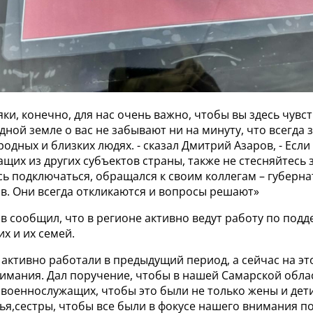
ки, конечно, для нас очень важно, чтобы вы здесь чув
одной земле о вас не забывают ни на минуту, что всегда 
родных и близких людях. - сказал Дмитрий Азаров, - Если
щих из других субъектов страны, также не стесняйтесь 
ь подключаться, обращался к своим коллегам – губерн
в. Они всегда откликаются и вопросы решают»
 сообщил, что в регионе активно ведут работу по подд
х и их семей.
 активно работали в предыдущий период, а сейчас на э
имания. Дал поручение, чтобы в нашей Самарской обл
военнослужащих, чтобы это были не только жены и дети
тья,сестры, чтобы все были в фокусе нашего внимания 