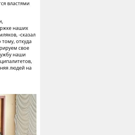
тся властями
и,
ержке наших
ляков, -сказал
 тому, откуда
трируем свое
лужбу наши
иципалитетов,
иняя людей на