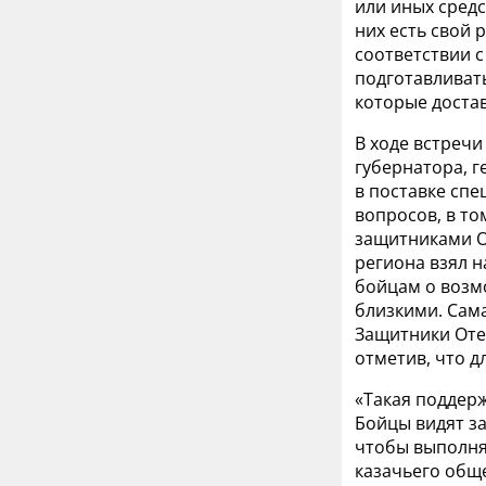
или иных средс
них есть свой 
соответствии с
подготавливат
которые достав
В ходе встречи
губернатора, 
в поставке сп
вопросов, в то
защитниками О
региона взял 
бойцам о возм
близкими. Сама
Защитники Оте
отметив, что д
«Такая поддер
Бойцы видят за
чтобы выполня
казачьего обще