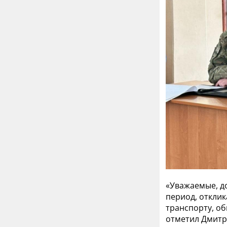
«Уважаемые, до
период, откли
транспорту, об
отметил Дмитри