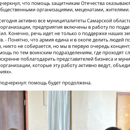
дчеркнул, что помощь защитникам Отечества оказываю
 общественными организациями, меценатами, жителями.
 сегодня активно все муниципалитеты Самарской област
организации, предприятия включены в работу по подд
л. Конечно, речь идет не только о поддержке наших зем
. - Понятно, что армия едина и в окопе делить людей по
, никто не собирается, но мы в первую очередь концен
мощь по тем воинским подразделениям, где проходят с
 искренне поблагодарить представителей бизнеса и мун
рганизации, которые эту работу активно ведут, объед
иях».
 подчеркнул: помощь будет продолжена.