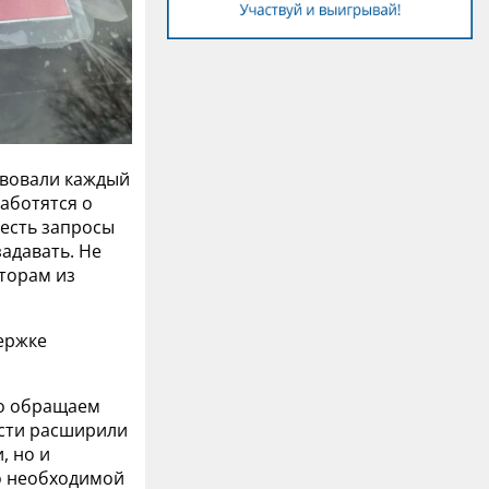
ствовали каждый
заботятся о
 есть запросы
задавать. Не
аторам из
ержке
то обращаем
асти расширили
, но и
по необходимой