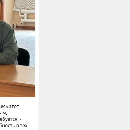
есь этот
ам,
буется, -
бность в тех