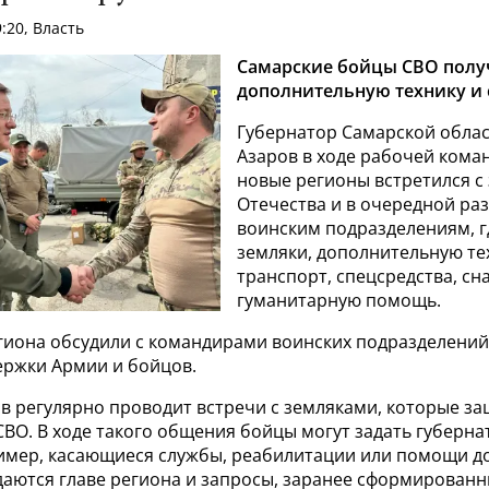
:20, Власть
Самарские бойцы СВО пол
дополнительную технику и 
Губернатор Самарской обла
Азаров в ходе рабочей кома
новые регионы встретился 
Отечества и в очередной ра
воинским подразделениям, г
земляки, дополнительную те
транспорт, спецсредства, сн
гуманитарную помощь.
егиона обсудили с командирами воинских подразделени
ержки Армии и бойцов.
в регулярно проводит встречи с земляками, которые з
СВО. В ходе такого общения бойцы могут задать губерн
имер, касающиеся службы, реабилитации или помощи д
даются главе региона и запросы, заранее сформирован