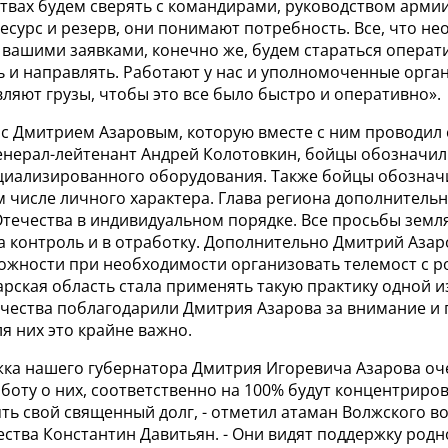
твах будем сверять с командирами, руководством армии
ресурс и резерв, они понимают потребность. Все, что н
 вашими заявками, конечно же, будем стараться операт
ь и направлять. Работают у нас и уполномоченные орга
ляют грузы, чтобы это все было быстро и оперативно».
 с Дмитрием Азаровым, которую вместе с ним проводил
генерал-лейтенант Андрей Колотовкин, бойцы обозначи
ециализированного оборудования. Также бойцы обознач
м числе личного характера. Глава региона дополнительн
течества в индивидуальном порядке. Все просьбы земля
на контроль и в отработку. Дополнительно Дмитрий Аза
ожности при необходимости организовать телемост с 
рская область стала применять такую практику одной и
чества поблагодарили Дмитрия Азарова за внимание и 
ля них это крайне важно.
жка нашего губернатора Дмитрия Игоревича Азарова оч
боту о них, соответственно на 100% будут концентриров
ть свой священный долг, - отметил атаман Волжского в
ства Константин Давитьян. - Они видят поддержку родн