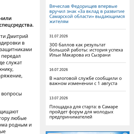
Вячеслав Федорищев впервые
вручил знак «За вклад в развитие
Самарской области» выдающимся
учили
жителям
спецсредства.
сти Дмитрий
31.07.2026
ндировки в
300 баллов как результат
с защитниками
большой работы: история успеха
Ильи Макарова из Сызрани
з передал
де служат
хнику,
16.07.2026
аряжение,
В налоговой службе сообщили о
важном изменении с 1 августа
й вопросы
13.07.2026
Площадка для старта: в Самаре
ащищают
пройдет форум для молодых
предпринимателей
атору любые
ома родным и
ные