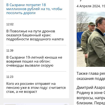
В Сызрани потратят 18
4 Апреля 2024, 19
миллионов рублей на то, чтобы
посолить дороги
12:02
В Поволжье на пути дронов
оказался башенный кран:
подробности воздушного налета
11:39
В Сызрани 19-летний юноша не
вовремя пошел на обгон:
очевидцы вызвали скорую
Также глава р
11:23
оказания подд
Кого из россиян отправят на
Дмитрий Азаро
пенсию уже в этом году: считается
стаж, а не возраст
Родину в зоне 
вопросы, напр
близким. Пере