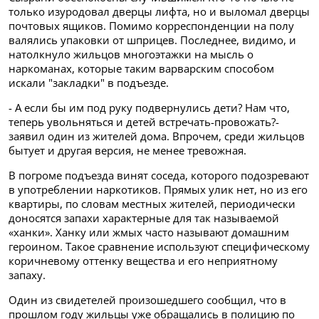
только изуродовал дверцы лифта, но и выломал дверцы
почтовых ящиков. Помимо корреспонденции на полу
валялись упаковки от шприцев. Последнее, видимо, и
натолкнуло жильцов многоэтажки на мысль о
наркоманах, которые таким варварским способом
искали "закладки" в подъезде.
- А если бы им под руку подвернулись дети? Нам что,
теперь увольняться и детей встречать-провожать?-
заявил один из жителей дома. Впрочем, среди жильцов
бытует и другая версия, не менее тревожная.
В погроме подъезда винят соседа, которого подозревают
в употреблении наркотиков. Прямых улик нет, но из его
квартиры, по словам местных жителей, периодически
доносятся запахи характерные для так называемой
«ханки». Ханку или жмых часто называют домашним
героином. Такое сравнение используют
специфическому
коричневому оттенку вещества и его неприятному
запаху.
Один из свидетелей произошедшего сообщил, что в
прошлом году жильцы уже обращались в полицию по