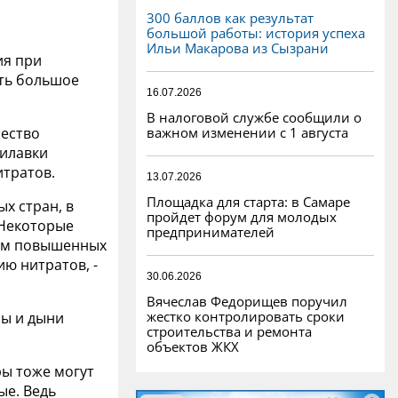
300 баллов как результат
большой работы: история успеха
Ильи Макарова из Сызрани
ия при
ать большое
16.07.2026
В налоговой службе сообщили о
важном изменении с 1 августа
чество
рилавки
итратов.
13.07.2026
Площадка для старта: в Самаре
ых стран, в
пройдет форум для молодых
 Некоторые
предпринимателей
ием повышенных
ю нитратов, -
30.06.2026
Вячеслав Федорищев поручил
жестко контролировать сроки
зы и дыни
строительства и ремонта
объектов ЖКХ
ры тоже могут
ые. Ведь