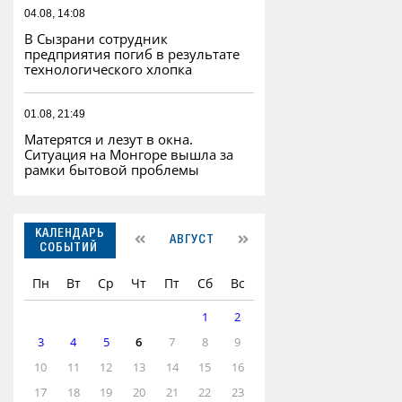
04.08, 14:08
В Сызрани сотрудник
предприятия погиб в результате
технологического хлопка
01.08, 21:49
Матерятся и лезут в окна.
Ситуация на Монгоре вышла за
рамки бытовой проблемы
КАЛЕНДАРЬ
АВГУСТ
СОБЫТИЙ
Пн
Вт
Ср
Чт
Пт
Сб
Вс
1
2
3
4
5
6
7
8
9
10
11
12
13
14
15
16
17
18
19
20
21
22
23