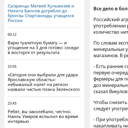
Сызранцы Матвей Кульмизев и
Все дело в бо
Никита Баннов догребли до
бронзы Спартакиады учащихся
Российский аг
России
употреблении р
количество ни
00:12
Варю туалетную бумагу — и
По словам экс
угощение на 3 дня готово: соседи
минеральных у
в восторге от результата
магазинов. В р
- Есть ранние 
23:55
первую очередь
«Сегодня они выбрали для удара
фермеры для п
Ярославскую область»:
небывалый налет на регион
доз минеральны
назвали частью плана Зеленского
сказал Викулов
Чтобы снизить
23:45
следует употр
Ребят, вы заколебали, честно:
Наиль Умяров вспылил во время
- При употребл
интервью
накапливать ни