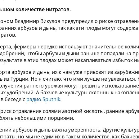
льшом количестве нитратов.
роном Владимир Викулов предупредил о риске отравлен
анних арбузов и дынь, так как эти плоды могут содерж
тратов.
перта, фермеры нередко используют значительное коли
добрений, чтобы арбузы и дыни раньше попадали на п
езультате в этих плодах может накапливаться избыток н
сорта арбузов и дынь, их к нам уже привозят из зарубежн
 из Турции. Но я считаю, что ими лучше не увлекаться.
олучения раннего урожая могут грешить использован
х удобрений. А бахчевые культуры склонны к накоплени
 в беседе с
радио Sputnik
.
 риск отравления солями азотной кислоты, ранние арбу
еблять небольшими порциями.
ении арбузов и дынь важна умеренность. Другие культу
траты, но мы не едим их в таком количестве, как бахчев