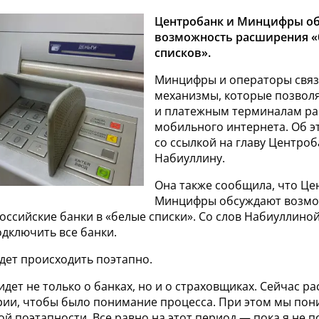
Центробанк и Минцифры о
возможность расширения 
списков».
Минцифры и операторы связ
механизмы, которые позвол
и платежным терминалам ра
мобильного интернета. Об 
со ссылкой на главу Центро
Набиуллину.
Она также сообщила, что Це
Минцифры обсуждают возмо
оссийские банки в «белые списки». Со слов Набиуллиной
дключить все банки.
дет происходить поэтапно.
идет не только о банках, но и о страховщиках. Сейчас р
рии, чтобы было понимание процесса. При этом мы по
ой поэтапности. Все равно на этот период — пока я не 