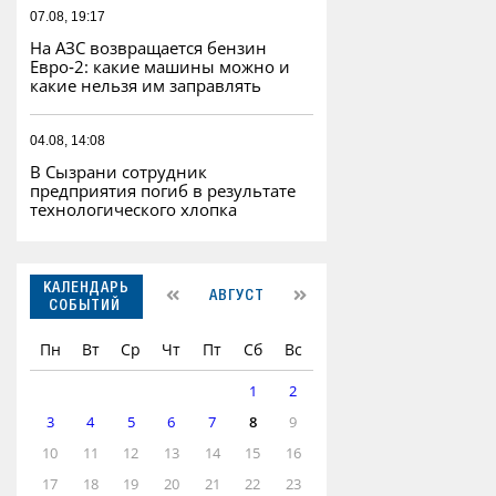
07.08, 19:17
На АЗС возвращается бензин
Евро‑2: какие машины можно и
какие нельзя им заправлять
04.08, 14:08
В Сызрани сотрудник
предприятия погиб в результате
технологического хлопка
КАЛЕНДАРЬ
АВГУСТ
СОБЫТИЙ
Пн
Вт
Ср
Чт
Пт
Сб
Вс
1
2
3
4
5
6
7
8
9
10
11
12
13
14
15
16
17
18
19
20
21
22
23