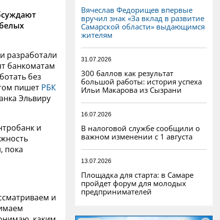
Вячеслав Федорищев впервые
бсуждают
вручил знак «За вклад в развитие
«белых
Самарской области» выдающимся
жителям
и разработали
31.07.2026
ят банкоматам
300 баллов как результат
ботать без
большой работы: история успеха
этом пишет
РБК
Ильи Макарова из Сызрани
банка Эльвиру
16.07.2026
нтробанк и
В налоговой службе сообщили о
важном изменении с 1 августа
жность
, пока
13.07.2026
Площадка для старта: в Самаре
пройдет форум для молодых
предпринимателей
ассматриваем и
нимаем
понимаю, каким