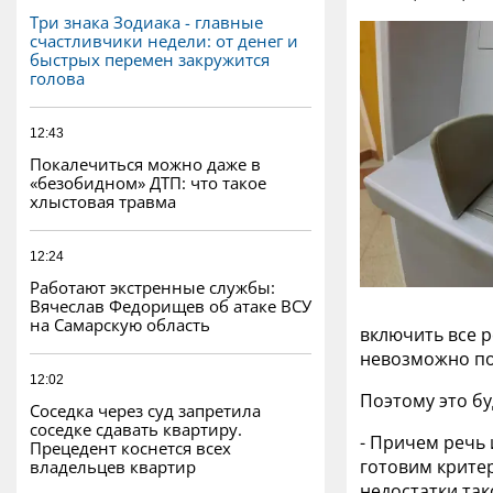
Три знака Зодиака - главные
счастливчики недели: от денег и
быстрых перемен закружится
голова
12:43
Покалечиться можно даже в
«безобидном» ДТП: что такое
хлыстовая травма
12:24
Работают экстренные службы:
Вячеслав Федорищев об атаке ВСУ
на Самарскую область
включить все р
невозможно по
12:02
Поэтому это бу
Соседка через суд запретила
соседке сдавать квартиру.
- Причем речь 
Прецедент коснется всех
готовим крите
владельцев квартир
недостатки так